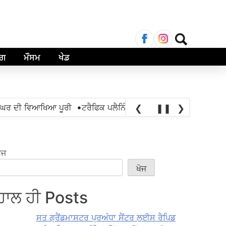
ਲਈ
ਖੋਜ:
ਾਗ
ਮੌਸਮ
ਖੇਡ
•
ਰ ਦੀ ਵਿਆਖਿਆ ਪੂਰੀ
ਟਰੈਫਿਕ ਪਲੈਨਿੰਗ ਅਫਸਰ 42 ਬਿਪਾਸ ਨੰਬਰ ਵਾਲੇ, ਟ
❮
❚❚
❯
ੋਜ
ਖੋਜ
ਹਾਲ ਹੀ Posts
ਸਤ ਗ੍ਰੈਂਡਮਾਸਟਰ ਪ੍ਰਅੰਧਾ ਸੈਂਟਰ ਲੁਈਸ ਰੈਪਿਡ