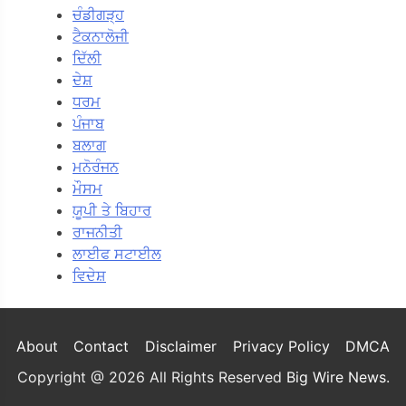
ਚੰਡੀਗੜ੍ਹ
ਟੈਕਨਾਲੋਜੀ
ਦਿੱਲੀ
ਦੇਸ਼
ਧਰਮ
ਪੰਜਾਬ
ਬਲਾਗ
ਮਨੋਰੰਜਨ
ਮੌਸਮ
ਯੂਪੀ ਤੇ ਬਿਹਾਰ
ਰਾਜਨੀਤੀ
ਲਾਈਫ ਸਟਾਈਲ
ਵਿਦੇਸ਼
About
Contact
Disclaimer
Privacy Policy
DMCA
Copyright @ 2026 All Rights Reserved
Big Wire News
.