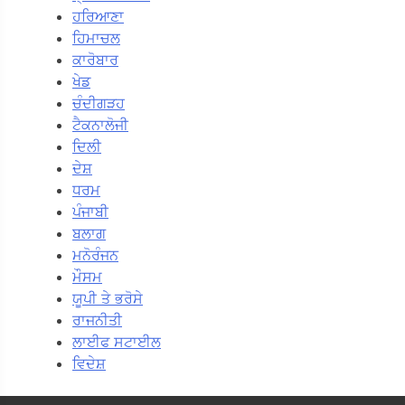
ਹਰਿਆਣਾ
ਹਿਮਾਚਲ
ਕਾਰੋਬਾਰ
ਖੇਡ
ਚੰਦੀਗੜਹ
ਟੈਕਨਾਲੋਜੀ
ਦਿਲੀ
ਦੇਸ਼
ਧਰਮ
ਪੰਜਾਬੀ
ਬਲਾਗ
ਮਨੋਰੰਜਨ
ਮੌਸਮ
ਯੂਪੀ ਤੇ ਭਰੋਸੇ
ਰਾਜਨੀਤੀ
ਲਾਈਫ ਸਟਾਈਲ
ਵਿਦੇਸ਼