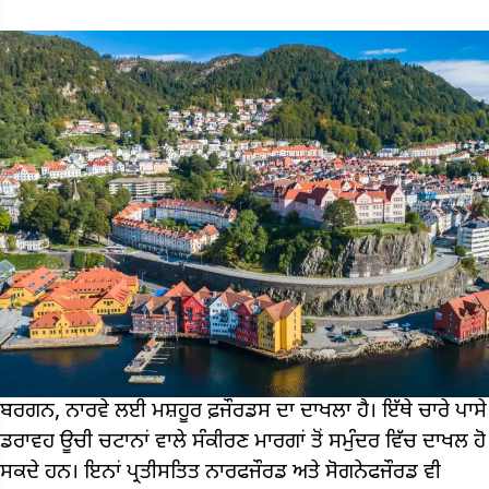
ਬਰਗਨ, ਨਾਰਵੇ ਲਈ ਮਸ਼ਹੂਰ ਫ਼ਜੌਰਡਸ ਦਾ ਦਾਖਲਾ ਹੈ। ਇੱਥੇ ਚਾਰੇ ਪਾਸੇ
ਡਰਾਵਹ ਊਚੀ ਚਟਾਨਾਂ ਵਾਲੇ ਸੰਕੀਰਣ ਮਾਰਗਾਂ ਤੋਂ ਸਮੁੰਦਰ ਵਿੱਚ ਦਾਖਲ ਹੋ
ਸਕਦੇ ਹਨ। ਇਨਾਂ ਪ੍ਰਤੀਸਤਿਤ ਨਾਰਫਜੌਰਡ ਅਤੇ ਸੋਗਨੇਫਜੌਰਡ ਵੀ