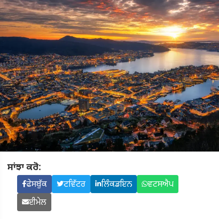
ਸਾਂਝਾ ਕਰੋ:
ਫੇਸਬੁੱਕ
ਟਵਿੱਟਰ
ਲਿੰਕਡਇਨ
ਵਟਸਐਪ
ਈਮੇਲ