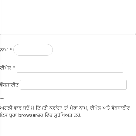
ਨਾਮ
*
ਈਮੇਲ
*
ਵੈੱਬਸਾਈਟ
ਅਗਲੀ ਵਾਰ ਜਦੋਂ ਮੈਂ ਟਿੱਪਣੀ ਕਰਾਂਗਾ ਤਾਂ ਮੇਰਾ ਨਾਮ, ਈਮੇਲ ਅਤੇ ਵੈਬਸਾਈਟ
ਇਸ ਬ੍ਰਾ browserਜ਼ਰ ਵਿੱਚ ਸੁਰੱਖਿਅਤ ਕਰੋ.