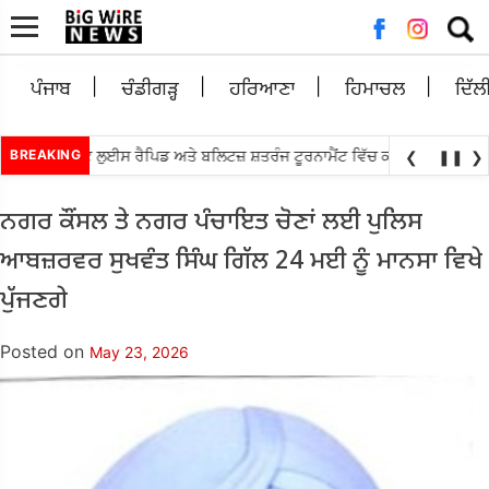
Searc
for:
ਪੰਜਾਬ
ਚੰਡੀਗੜ੍ਹ
ਹਰਿਆਣਾ
ਹਿਮਾਚਲ
ਦਿੱਲ
•
ਿਆਨੰਧਾ ਸੇਂਟ ਲੁਈਸ ਰੈਪਿਡ ਅਤੇ ਬਲਿਟਜ਼ ਸ਼ਤਰੰਜ ਟੂਰਨਾਮੈਂਟ ਵਿੱਚ ਕੀਤਾ ਟਾਪ
BREAKING
ਐਸ.ਆਈ.
❮
❚❚
❯
ਨਗਰ ਕੌਂਸਲ ਤੇ ਨਗਰ ਪੰਚਾਇਤ ਚੋਣਾਂ ਲਈ ਪੁਲਿਸ
ਆਬਜ਼ਰਵਰ ਸੁਖਵੰਤ ਸਿੰਘ ਗਿੱਲ 24 ਮਈ ਨੂੰ ਮਾਨਸਾ ਵਿਖੇ
ਪੁੱਜਣਗੇ
Posted on
May 23, 2026