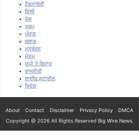
ਟੈਕਨਾਲੋਜੀ
ਦਿੱਲੀ
ਦੇਸ਼
ਧਰਮ
ਪੰਜਾਬ
ਬਲਾਗ
ਮਨੋਰੰਜਨ
ਮੌਸਮ
ਯੂਪੀ ਤੇ ਬਿਹਾਰ
ਰਾਜਨੀਤੀ
ਲਾਈਫ ਸਟਾਈਲ
ਵਿਦੇਸ਼
About
Contact
Disclaimer
Privacy Policy
DMCA
Copyright @ 2026 All Rights Reserved
Big Wire News
.