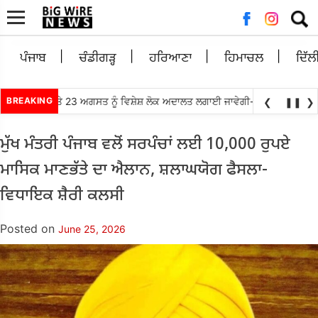
Searc
for:
ਪੰਜਾਬ
ਚੰਡੀਗੜ੍ਹ
ਹਰਿਆਣਾ
ਹਿਮਾਚਲ
ਦਿੱਲ
ੋਂ 21, 22 ਅਤੇ 23 ਅਗਸਤ ਨੂੰ ਵਿਸ਼ੇਸ਼ ਲੋਕ ਅਦਾਲਤ ਲਗਾਈ ਜਾਵੇਗੀ- ਮਾਣਯੋਗ ਜਿਲ੍ਹਾ ਅਤ
BREAKING
❮
❚❚
❯
ਮੁੱਖ ਮੰਤਰੀ ਪੰਜਾਬ ਵਲੋਂ ਸਰਪੰਚਾਂ ਲਈ 10,000 ਰੁਪਏ
ਮਾਸਿਕ ਮਾਣਭੱਤੇ ਦਾ ਐਲਾਨ, ਸ਼ਲਾਘਯੋਗ ਫੈਸਲਾ-
ਵਿਧਾਇਕ ਸ਼ੈਰੀ ਕਲਸੀ
Posted on
June 25, 2026