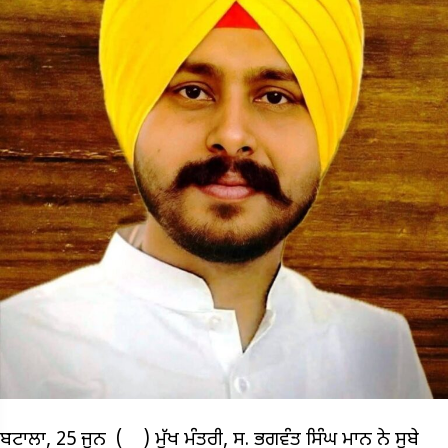
ਬਟਾਲਾ, 25 ਜੂਨ ( ) ਮੁੱਖ ਮੰਤਰੀ, ਸ. ਭਗਵੰਤ ਸਿੰਘ ਮਾਨ ਨੇ ਸੂਬੇ