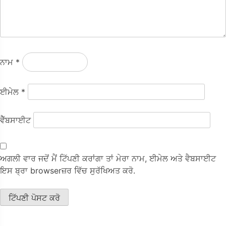
ਨਾਮ
*
ਈਮੇਲ
*
ਵੈੱਬਸਾਈਟ
ਅਗਲੀ ਵਾਰ ਜਦੋਂ ਮੈਂ ਟਿੱਪਣੀ ਕਰਾਂਗਾ ਤਾਂ ਮੇਰਾ ਨਾਮ, ਈਮੇਲ ਅਤੇ ਵੈਬਸਾਈਟ
ਇਸ ਬ੍ਰਾ browserਜ਼ਰ ਵਿੱਚ ਸੁਰੱਖਿਅਤ ਕਰੋ.