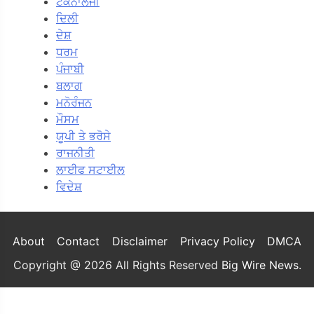
ਟੈਕਨਾਲੋਜੀ
ਦਿਲੀ
ਦੇਸ਼
ਧਰਮ
ਪੰਜਾਬੀ
ਬਲਾਗ
ਮਨੋਰੰਜਨ
ਮੌਸਮ
ਯੂਪੀ ਤੇ ਭਰੋਸੇ
ਰਾਜਨੀਤੀ
ਲਾਈਫ ਸਟਾਈਲ
ਵਿਦੇਸ਼
About
Contact
Disclaimer
Privacy Policy
DMCA
Copyright @ 2026 All Rights Reserved
Big Wire News
.