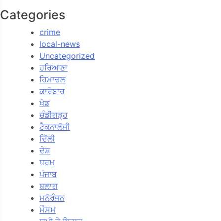
Categories
crime
local-news
Uncategorized
ਹਰਿਆਣਾ
ਹਿਮਾਚਲ
ਕਾਰੋਬਾਰ
ਖੇਡ
ਚੰਡੀਗੜ੍ਹ
ਟੈਕਨਾਲੋਜੀ
ਦਿੱਲੀ
ਦੇਸ਼
ਧਰਮ
ਪੰਜਾਬ
ਬਲਾਗ
ਮਨੋਰੰਜਨ
ਮੌਸਮ