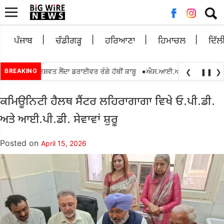
Searc
for:
ਪੰਜਾਬ
ਚੰਡੀਗੜ੍ਹ
ਹਰਿਆਣਾ
ਹਿਮਾਚਲ
ਦਿੱਲ
•
000 ਰੁਪਏ ਰਿਸ਼ਵਤ ਲੈਂਦਾ ਡਰਾਈਵਰ ਰੰਗੇ ਹੱਥੀਂ ਕਾਬੂ
BREAKING
ਐਸ.ਆਈ.ਆਰ.2026 ਦੌਰਾਨ ਬੀ.ਐਲ
❮
❚❚
❯
ਕਮਿਊਨਿਟੀ ਹੈਲਥ ਸੈਂਟਰ ਲਹਿਰਾਗਾਗਾ ਵਿਖੇ ਓ.ਪੀ.ਡੀ.
ਅਤੇ ਆਈ.ਪੀ.ਡੀ. ਸੇਵਾਵਾਂ ਸ਼ੁਰੂ
Posted on
April 15, 2026