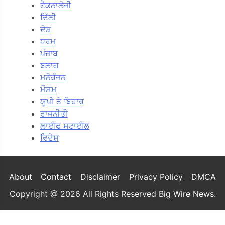
ਟੈਕਨਾਲੋਜੀ
ਦਿੱਲੀ
ਦੇਸ਼
ਧਰਮ
ਪੰਜਾਬ
ਬਲਾਗ
ਮਨੋਰੰਜਨ
ਮੌਸਮ
ਯੂਪੀ ਤੇ ਬਿਹਾਰ
ਰਾਜਨੀਤੀ
ਲਾਈਫ ਸਟਾਈਲ
ਵਿਦੇਸ਼
About
Contact
Disclaimer
Privacy Policy
DMCA
Copyright @ 2026 All Rights Reserved
Big Wire News
.