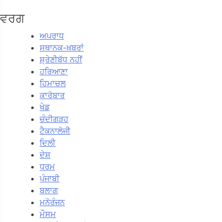
ਵਰਗ
ਅਪਰਾਧ
ਸਥਾਨਕ-ਖ਼ਬਰਾਂ
ਸ਼੍ਰੇਣੀਬੱਧ ਨਹੀਂ
ਹਰਿਆਣਾ
ਹਿਮਾਚਲ
ਕਾਰੋਬਾਰ
ਖੇਡ
ਚੰਦੀਗੜਹ
ਟੈਕਨਾਲੋਜੀ
ਦਿਲੀ
ਦੇਸ਼
ਧਰਮ
ਪੰਜਾਬੀ
ਬਲਾਗ
ਮਨੋਰੰਜਨ
ਮੌਸਮ