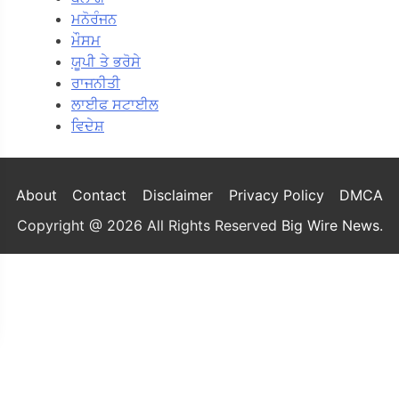
ਮਨੋਰੰਜਨ
ਮੌਸਮ
ਯੂਪੀ ਤੇ ਭਰੋਸੇ
ਰਾਜਨੀਤੀ
ਲਾਈਫ ਸਟਾਈਲ
ਵਿਦੇਸ਼
About
Contact
Disclaimer
Privacy Policy
DMCA
Copyright @ 2026 All Rights Reserved
Big Wire News
.