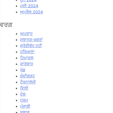
ਮਈ 2024
ਅਪ੍ਰੈਲ 2024
ਵਰਗ
ਅਪਰਾਧ
ਸਥਾਨਕ-ਖ਼ਬਰਾਂ
ਸ਼੍ਰੇਣੀਬੱਧ ਨਹੀਂ
ਹਰਿਆਣਾ
ਹਿਮਾਚਲ
ਕਾਰੋਬਾਰ
ਖੇਡ
ਚੰਦੀਗੜਹ
ਟੈਕਨਾਲੋਜੀ
ਦਿਲੀ
ਦੇਸ਼
ਧਰਮ
ਪੰਜਾਬੀ
ਬਲਾਗ