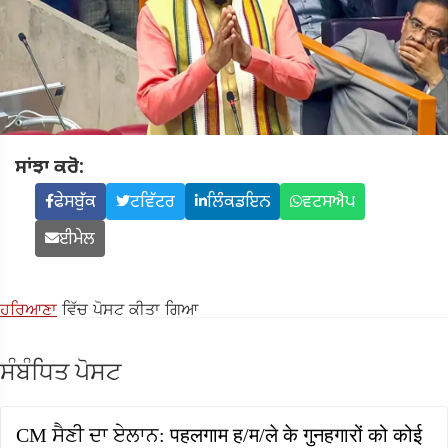
ਸਾਂਝਾ ਕਰੋ:
ਫੇਸਬੁੱਕ
ਟਵਿੱਟਰ
ਲਿੰਕਡਇਨ
ਵਟਸਐਪ
ਈਮੇਲ
ਹਰਿਆਣਾ
ਵਿੱਚ ਪੋਸਟ ਕੀਤਾ ਗਿਆ
ਸੰਬੰਧਿਤ ਪੋਸਟ
CM ਸੈਣੀ ਦਾ ਏਲਾਨ: पहलगाम ह/म/ले के गुनहगारों को कोई