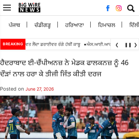
Searc
for:
ਪੰਜਾਬ
ਚੰਡੀਗੜ੍ਹ
ਹਰਿਆਣਾ
ਹਿਮਾਚਲ
ਦਿੱਲ
•
0 ਰੁਪਏ ਰਿਸ਼ਵਤ ਲੈਂਦਾ ਡਰਾਈਵਰ ਰੰਗੇ ਹੱਥੀਂ ਕਾਬੂ
BREAKING
ਐਸ.ਆਈ.ਆਰ.2026 ਦੌਰਾਨ ਬੀ.ਐਲ.ਓ
❮
❚❚
❯
ਹੈਦਰਾਬਾਦ ਈ-ਚੈਂਪੀਅਨਜ਼ ਨੇ ਮੇਡਕ ਫਾਲਕਨਜ਼ ਨੂੰ 46
ਦੌੜਾਂ ਨਾਲ ਹਰਾ ਕੇ ਤੀਜੀ ਜਿੱਤ ਕੀਤੀ ਦਰਜ
Posted on
June 27, 2026