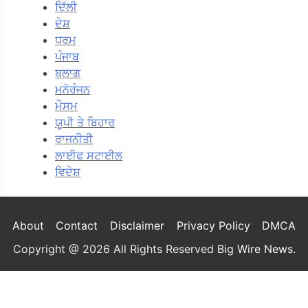
ਦਿੱਲੀ
ਦੇਸ਼
ਧਰਮ
ਪੰਜਾਬ
ਬਲਾਗ
ਮਨੋਰੰਜਨ
ਮੌਸਮ
ਯੂਪੀ ਤੇ ਬਿਹਾਰ
ਰਾਜਨੀਤੀ
ਲਾਈਫ ਸਟਾਈਲ
ਵਿਦੇਸ਼
About
Contact
Disclaimer
Privacy Policy
DMCA
Copyright @ 2026 All Rights Reserved
Big Wire News
.