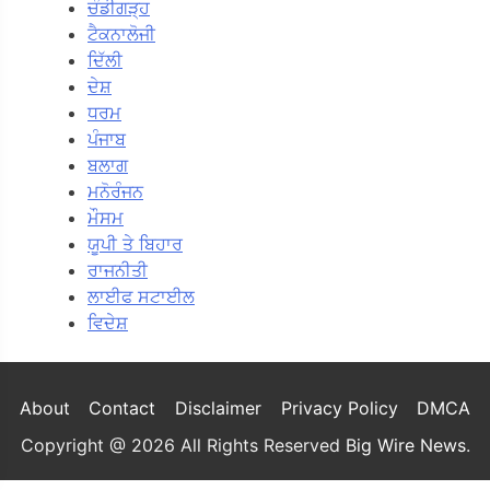
ਚੰਡੀਗੜ੍ਹ
ਟੈਕਨਾਲੋਜੀ
ਦਿੱਲੀ
ਦੇਸ਼
ਧਰਮ
ਪੰਜਾਬ
ਬਲਾਗ
ਮਨੋਰੰਜਨ
ਮੌਸਮ
ਯੂਪੀ ਤੇ ਬਿਹਾਰ
ਰਾਜਨੀਤੀ
ਲਾਈਫ ਸਟਾਈਲ
ਵਿਦੇਸ਼
About
Contact
Disclaimer
Privacy Policy
DMCA
Copyright @ 2026 All Rights Reserved
Big Wire News
.