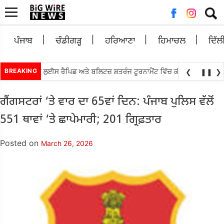
Searc
for:
ਪੰਜਾਬ
ਚੰਡੀਗੜ੍ਹ
ਹਰਿਆਣਾ
ਹਿਮਾਚਲ
ਦਿੱਲ
•
ਿਆਨੰਧਾ ਸੇਂਟ ਲੁਈਸ ਰੈਪਿਡ ਅਤੇ ਬਲਿਟਜ਼ ਸ਼ਤਰੰਜ ਟੂਰਨਾਮੈਂਟ ਵਿੱਚ ਕੀਤਾ ਟਾਪ
BREAKING
ਐਸ.ਆਈ.
❮
❚❚
❯
ਗੈਂਗਸਟਰਾਂ ‘ਤੇ ਵਾਰ ਦਾ 65ਵਾਂ ਦਿਨ: ਪੰਜਾਬ ਪੁਲਿਸ ਵੱਲੋਂ
551 ਥਾਵਾਂ ‘ਤੇ ਛਾਪੇਮਾਰੀ; 201 ਗ੍ਰਿਫ਼ਤਾਰ
Posted on
March 26, 2026