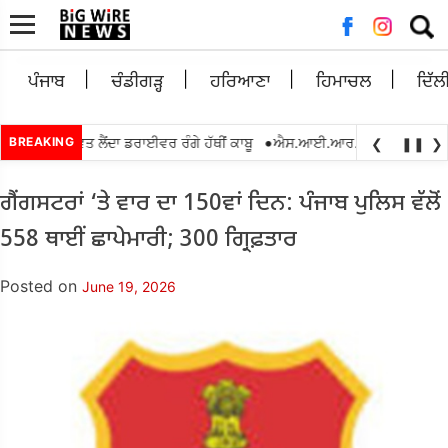
Searc
for:
ਪੰਜਾਬ
ਚੰਡੀਗੜ੍ਹ
ਹਰਿਆਣਾ
ਹਿਮਾਚਲ
ਦਿੱਲ
•
0 ਰੁਪਏ ਰਿਸ਼ਵਤ ਲੈਂਦਾ ਡਰਾਈਵਰ ਰੰਗੇ ਹੱਥੀਂ ਕਾਬੂ
BREAKING
ਐਸ.ਆਈ.ਆਰ.2026 ਦੌਰਾਨ ਬੀ.ਐਲ.ਓ
❮
❚❚
❯
ਗੈਂਗਸਟਰਾਂ ‘ਤੇ ਵਾਰ ਦਾ 150ਵਾਂ ਦਿਨ: ਪੰਜਾਬ ਪੁਲਿਸ ਵੱਲੋਂ
558 ਥਾਈਂ ਛਾਪੇਮਾਰੀ; 300 ਗ੍ਰਿਫ਼ਤਾਰ
Posted on
June 19, 2026