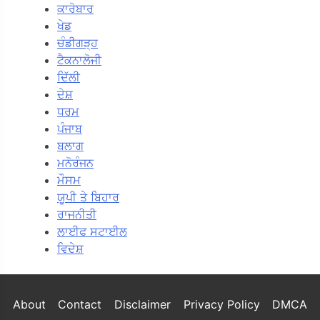
ਕਾਰੋਬਾਰ
ਖੇਡ
ਚੰਡੀਗੜ੍ਹ
ਟੈਕਨਾਲੋਜੀ
ਦਿੱਲੀ
ਦੇਸ਼
ਧਰਮ
ਪੰਜਾਬ
ਬਲਾਗ
ਮਨੋਰੰਜਨ
ਮੌਸਮ
ਯੂਪੀ ਤੇ ਬਿਹਾਰ
ਰਾਜਨੀਤੀ
ਲਾਈਫ ਸਟਾਈਲ
ਵਿਦੇਸ਼
About
Contact
Disclaimer
Privacy Policy
DMCA