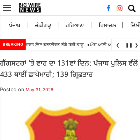
Searc
for:
ਪੰਜਾਬ
ਚੰਡੀਗੜ੍ਹ
ਹਰਿਆਣਾ
ਹਿਮਾਚਲ
ਦਿੱਲ
•
000 ਰੁਪਏ ਰਿਸ਼ਵਤ ਲੈਂਦਾ ਡਰਾਈਵਰ ਰੰਗੇ ਹੱਥੀਂ ਕਾਬੂ
BREAKING
ਐਸ.ਆਈ.ਆਰ.2026 ਦੌਰਾਨ ਬੀ.ਐਲ
❮
❚❚
❯
ਗੈਂਗਸਟਰਾਂ ‘ਤੇ ਵਾਰ ਦਾ 131ਵਾਂ ਦਿਨ: ਪੰਜਾਬ ਪੁਲਿਸ ਵੱਲੋਂ
433 ਥਾਈਂ ਛਾਪੇਮਾਰੀ; 139 ਗ੍ਰਿਫ਼ਤਾਰ
Posted on
May 31, 2026