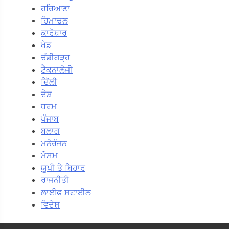
ਹਰਿਆਣਾ
ਹਿਮਾਚਲ
ਕਾਰੋਬਾਰ
ਖੇਡ
ਚੰਡੀਗੜ੍ਹ
ਟੈਕਨਾਲੋਜੀ
ਦਿੱਲੀ
ਦੇਸ਼
ਧਰਮ
ਪੰਜਾਬ
ਬਲਾਗ
ਮਨੋਰੰਜਨ
ਮੌਸਮ
ਯੂਪੀ ਤੇ ਬਿਹਾਰ
ਰਾਜਨੀਤੀ
ਲਾਈਫ ਸਟਾਈਲ
ਵਿਦੇਸ਼