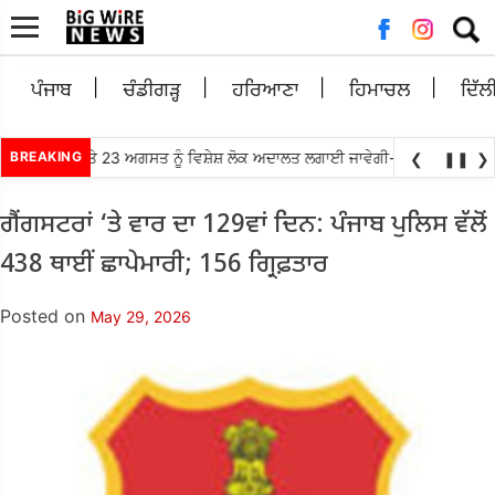
Searc
for:
ਪੰਜਾਬ
ਚੰਡੀਗੜ੍ਹ
ਹਰਿਆਣਾ
ਹਿਮਾਚਲ
ਦਿੱਲ
ੋਂ 21, 22 ਅਤੇ 23 ਅਗਸਤ ਨੂੰ ਵਿਸ਼ੇਸ਼ ਲੋਕ ਅਦਾਲਤ ਲਗਾਈ ਜਾਵੇਗੀ- ਮਾਣਯੋਗ ਜਿਲ੍ਹਾ ਅਤ
BREAKING
❮
❚❚
❯
ਗੈਂਗਸਟਰਾਂ ‘ਤੇ ਵਾਰ ਦਾ 129ਵਾਂ ਦਿਨ: ਪੰਜਾਬ ਪੁਲਿਸ ਵੱਲੋਂ
438 ਥਾਈਂ ਛਾਪੇਮਾਰੀ; 156 ਗ੍ਰਿਫ਼ਤਾਰ
Posted on
May 29, 2026