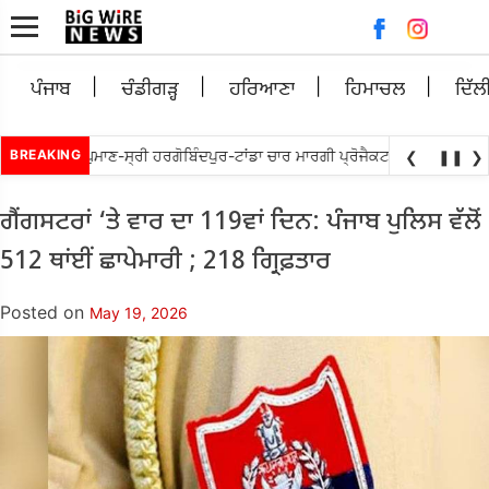
Searc
for:
ਪੰਜਾਬ
ਚੰਡੀਗੜ੍ਹ
ਹਰਿਆਣਾ
ਹਿਮਾਚਲ
ਦਿੱਲ
ੱਬੇਵਾਲ ਵਲੋ ਘੁਮਾਣ-ਸ੍ਰੀ ਹਰਗੋਬਿੰਦਪੁਰ-ਟਾਂਡਾ ਚਾਰ ਮਾਰਗੀ ਪ੍ਰੋਜੈਕਟ ਨੂੰ ਜਲਦ ਮੁੜ ਅਲਾ
BREAKING
❮
❚❚
❯
ਗੈਂਗਸਟਰਾਂ ‘ਤੇ ਵਾਰ ਦਾ 119ਵਾਂ ਦਿਨ: ਪੰਜਾਬ ਪੁਲਿਸ ਵੱਲੋਂ
512 ਥਾਂਈਂ ਛਾਪੇਮਾਰੀ ; 218 ਗ੍ਰਿਫ਼ਤਾਰ
Posted on
May 19, 2026