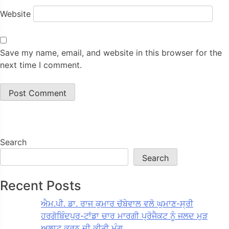
Website
Save my name, email, and website in this browser for the
next time I comment.
Search
Search
Recent Posts
ਐਮ.ਪੀ. ਡਾ. ਰਾਜ ਕੁਮਾਰ ਚੱਬੇਵਾਲ ਵਲੋ ਘੁਮਾਣ-ਸ੍ਰੀ
ਹਰਗੋਬਿੰਦਪੁਰ-ਟਾਂਡਾ ਚਾਰ ਮਾਰਗੀ ਪ੍ਰੋਜੈਕਟ ਨੂੰ ਜਲਦ ਮੁੜ
ਅਲਾਟ ਕਰਨ ਦੀ ਕੀਤੀ ਮੰਗ