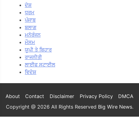
ਦੇਸ਼
ਧਰਮ
ਪੰਜਾਬ
ਬਲਾਗ
ਮਨੋਰੰਜਨ
ਮੌਸਮ
ਯੂਪੀ ਤੇ ਬਿਹਾਰ
ਰਾਜਨੀਤੀ
ਲਾਈਫ ਸਟਾਈਲ
ਵਿਦੇਸ਼
About
Contact
Disclaimer
Privacy Policy
DMCA
Copyright @ 2026 All Rights Reserved
Big Wire News
.