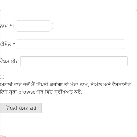
ਨਾਮ
*
ਈਮੇਲ
*
ਵੈੱਬਸਾਈਟ
ਅਗਲੀ ਵਾਰ ਜਦੋਂ ਮੈਂ ਟਿੱਪਣੀ ਕਰਾਂਗਾ ਤਾਂ ਮੇਰਾ ਨਾਮ, ਈਮੇਲ ਅਤੇ ਵੈਬਸਾਈਟ
ਇਸ ਬ੍ਰਾ browserਜ਼ਰ ਵਿੱਚ ਸੁਰੱਖਿਅਤ ਕਰੋ.