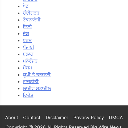
ਖੇਡ
ਚੰਦੀਗੜਹ
ਟੈਕਨਾਲੋਜੀ
ਦਿਲੀ
ਦੇਸ਼
ਧਰਮ
ਪੰਜਾਬੀ
ਬਲਾਗ
ਮਨੋਰੰਜਨ
ਮੌਸਮ
ਯੂਪੀ ਤੇ ਭਰਜਾਈ
ਰਾਜਨੀਤੀ
ਲਾਈਫ ਸਟਾਈਲ
ਵਿਦੇਸ਼
About
Contact
Disclaimer
Privacy Policy
DMCA
Copyright @ 2026 All Rights Reserved
Big Wire News
.