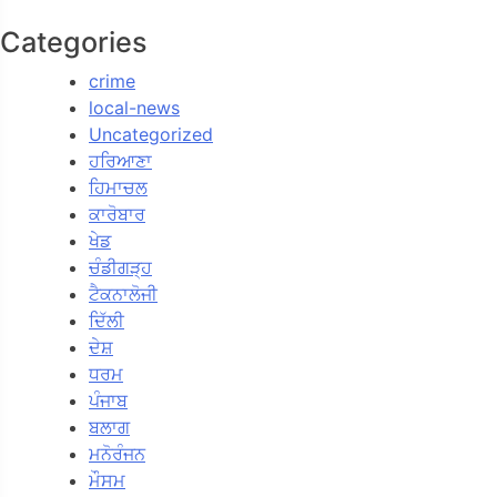
Categories
crime
local-news
Uncategorized
ਹਰਿਆਣਾ
ਹਿਮਾਚਲ
ਕਾਰੋਬਾਰ
ਖੇਡ
ਚੰਡੀਗੜ੍ਹ
ਟੈਕਨਾਲੋਜੀ
ਦਿੱਲੀ
ਦੇਸ਼
ਧਰਮ
ਪੰਜਾਬ
ਬਲਾਗ
ਮਨੋਰੰਜਨ
ਮੌਸਮ