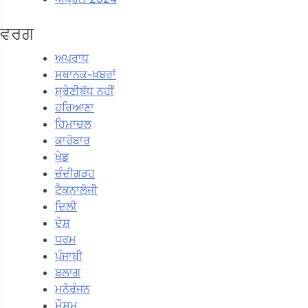
ਵਰਗ
ਅਪਰਾਧ
ਸਥਾਨਕ-ਖ਼ਬਰਾਂ
ਸ਼੍ਰੇਣੀਬੱਧ ਨਹੀਂ
ਹਰਿਆਣਾ
ਹਿਮਾਚਲ
ਕਾਰੋਬਾਰ
ਖੇਡ
ਚੰਦੀਗੜਹ
ਟੈਕਨਾਲੋਜੀ
ਦਿਲੀ
ਦੇਸ਼
ਧਰਮ
ਪੰਜਾਬੀ
ਬਲਾਗ
ਮਨੋਰੰਜਨ
ਮੌਸਮ