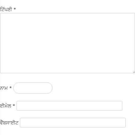
ਟਿੱਪਣੀ
*
ਨਾਮ
*
ਈਮੇਲ
*
ਵੈੱਬਸਾਈਟ