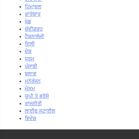
ਹਿਮਾਚਲ
ਕਾਰੋਬਾਰ
ਖੇਡ
ਚੰਦੀਗੜਹ
ਟੈਕਨਾਲੋਜੀ
ਦਿਲੀ
ਦੇਸ਼
ਧਰਮ
ਪੰਜਾਬੀ
ਬਲਾਗ
ਮਨੋਰੰਜਨ
ਮੌਸਮ
ਯੂਪੀ ਤੇ ਭਰੋਸੇ
ਰਾਜਨੀਤੀ
ਲਾਈਫ ਸਟਾਈਲ
ਵਿਦੇਸ਼