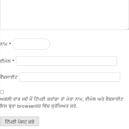
ਨਾਮ
*
ਈਮੇਲ
*
ਵੈੱਬਸਾਈਟ
ਅਗਲੀ ਵਾਰ ਜਦੋਂ ਮੈਂ ਟਿੱਪਣੀ ਕਰਾਂਗਾ ਤਾਂ ਮੇਰਾ ਨਾਮ, ਈਮੇਲ ਅਤੇ ਵੈਬਸਾਈਟ
ਇਸ ਬ੍ਰਾ browserਜ਼ਰ ਵਿੱਚ ਸੁਰੱਖਿਅਤ ਕਰੋ.