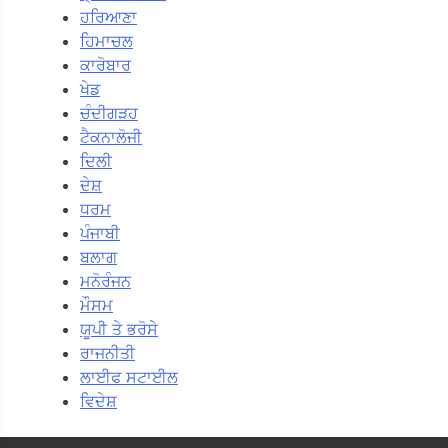
ਹਰਿਆਣਾ
ਹਿਮਾਚਲ
ਕਾਰੋਬਾਰ
ਖੇਡ
ਚੰਦੀਗੜਹ
ਟੈਕਨਾਲੋਜੀ
ਦਿਲੀ
ਦੇਸ਼
ਧਰਮ
ਪੰਜਾਬੀ
ਬਲਾਗ
ਮਨੋਰੰਜਨ
ਮੌਸਮ
ਯੂਪੀ ਤੇ ਭਰੋਸੇ
ਰਾਜਨੀਤੀ
ਲਾਈਫ ਸਟਾਈਲ
ਵਿਦੇਸ਼