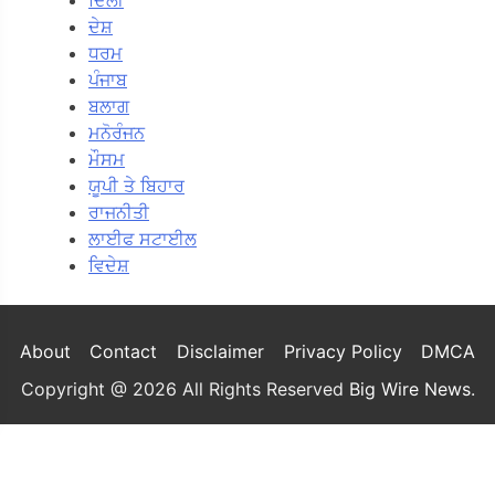
ਦਿੱਲੀ
ਦੇਸ਼
ਧਰਮ
ਪੰਜਾਬ
ਬਲਾਗ
ਮਨੋਰੰਜਨ
ਮੌਸਮ
ਯੂਪੀ ਤੇ ਬਿਹਾਰ
ਰਾਜਨੀਤੀ
ਲਾਈਫ ਸਟਾਈਲ
ਵਿਦੇਸ਼
About
Contact
Disclaimer
Privacy Policy
DMCA
Copyright @ 2026 All Rights Reserved
Big Wire News
.