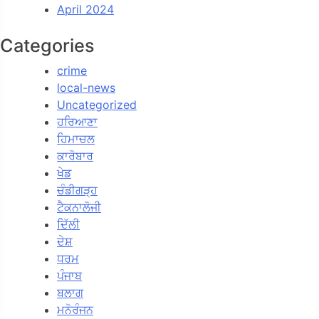
April 2024
Categories
crime
local-news
Uncategorized
ਹਰਿਆਣਾ
ਹਿਮਾਚਲ
ਕਾਰੋਬਾਰ
ਖੇਡ
ਚੰਡੀਗੜ੍ਹ
ਟੈਕਨਾਲੋਜੀ
ਦਿੱਲੀ
ਦੇਸ਼
ਧਰਮ
ਪੰਜਾਬ
ਬਲਾਗ
ਮਨੋਰੰਜਨ