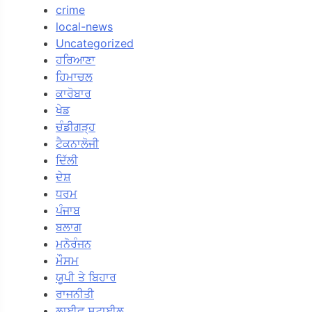
crime
local-news
Uncategorized
ਹਰਿਆਣਾ
ਹਿਮਾਚਲ
ਕਾਰੋਬਾਰ
ਖੇਡ
ਚੰਡੀਗੜ੍ਹ
ਟੈਕਨਾਲੋਜੀ
ਦਿੱਲੀ
ਦੇਸ਼
ਧਰਮ
ਪੰਜਾਬ
ਬਲਾਗ
ਮਨੋਰੰਜਨ
ਮੌਸਮ
ਯੂਪੀ ਤੇ ਬਿਹਾਰ
ਰਾਜਨੀਤੀ
ਲਾਈਫ ਸਟਾਈਲ