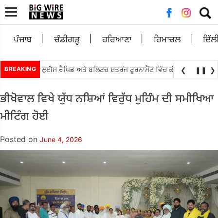
Searc
for:
ਪੰਜਾਬ
ਚੰਡੀਗੜ੍ਹ
ਹਰਿਆਣਾ
ਹਿਮਾਚਲ
ਦਿੱਲ
•
ਿਆਨੰਧਾ ਸੇਂਟ ਲੁਈਸ ਰੈਪਿਡ ਅਤੇ ਬਲਿਟਜ਼ ਸ਼ਤਰੰਜ ਟੂਰਨਾਮੈਂਟ ਵਿੱਚ ਕੀਤਾ ਟਾਪ
BREAKING
ਐਸ.ਆਈ
❮
❚❚
❯
ਭੀਖੋਵਾਲ ਵਿਖੇ ਯੁੱਧ ਨਸ਼ਿਆਂ ਵਿਰੁੱਧ ਮੁਹਿੰਮ ਦੀ ਸਮੀਖਿਆ
ਮੀਟਿੰਗ ਹੋਈ
Posted on
June 4, 2026