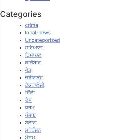
Categories
crime
local-news
Uncategorized
ਹਰਿਆਣਾ
ਹਿਮਾਚਲ
ਕਾਰੋਬਾਰ
ਖੇਡ
ਚੰਡੀਗੜ੍ਹ
ਟੈਕਨਾਲੋਜੀ
ਦਿੱਲੀ
ਦੇਸ਼
ਧਰਮ
ਪੰਜਾਬ
ਬਲਾਗ
ਮਨੋਰੰਜਨ
ਮੌਸਮ