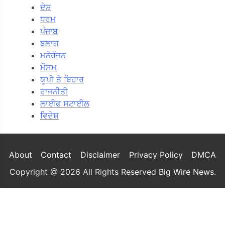
ਦੇਸ਼
ਧਰਮ
ਪੰਜਾਬ
ਬਲਾਗ
ਮਨੋਰੰਜਨ
ਮੌਸਮ
ਯੂਪੀ ਤੇ ਬਿਹਾਰ
ਰਾਜਨੀਤੀ
ਲਾਈਫ ਸਟਾਈਲ
ਵਿਦੇਸ਼
About
Contact
Disclaimer
Privacy Policy
DMCA
Copyright @ 2026 All Rights Reserved
Big Wire News
.