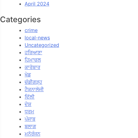
April 2024
Categories
crime
local-news
Uncategorized
ਹਰਿਆਣਾ
ਹਿਮਾਚਲ
ਕਾਰੋਬਾਰ
ਖੇਡ
ਚੰਡੀਗੜ੍ਹ
ਟੈਕਨਾਲੋਜੀ
ਦਿੱਲੀ
ਦੇਸ਼
ਧਰਮ
ਪੰਜਾਬ
ਬਲਾਗ
ਮਨੋਰੰਜਨ