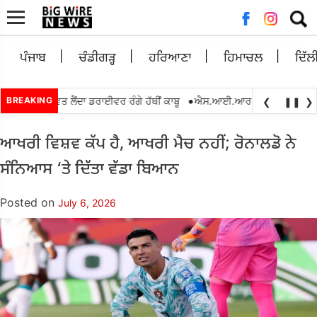
Searc
for:
ਪੰਜਾਬ
ਚੰਡੀਗੜ੍ਹ
ਹਰਿਆਣਾ
ਹਿਮਾਚਲ
ਦਿੱਲ
•
0 ਰੁਪਏ ਰਿਸ਼ਵਤ ਲੈਂਦਾ ਡਰਾਈਵਰ ਰੰਗੇ ਹੱਥੀਂ ਕਾਬੂ
BREAKING
ਐਸ.ਆਈ.ਆਰ.2026 ਦੌਰਾਨ ਬੀ.ਐਲ.ਓ
❮
❚❚
❯
ਆਖਰੀ ਵਿਸ਼ਵ ਕੱਪ ਹੈ, ਆਖਰੀ ਮੈਚ ਨਹੀਂ; ਰੋਨਾਲਡੋ ਨੇ
ਸੰਨਿਆਸ ‘ਤੇ ਦਿੱਤਾ ਵੱਡਾ ਬਿਆਨ
Posted on
July 6, 2026