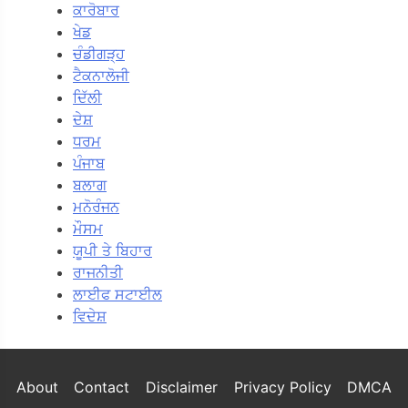
ਕਾਰੋਬਾਰ
ਖੇਡ
ਚੰਡੀਗੜ੍ਹ
ਟੈਕਨਾਲੋਜੀ
ਦਿੱਲੀ
ਦੇਸ਼
ਧਰਮ
ਪੰਜਾਬ
ਬਲਾਗ
ਮਨੋਰੰਜਨ
ਮੌਸਮ
ਯੂਪੀ ਤੇ ਬਿਹਾਰ
ਰਾਜਨੀਤੀ
ਲਾਈਫ ਸਟਾਈਲ
ਵਿਦੇਸ਼
About
Contact
Disclaimer
Privacy Policy
DMCA