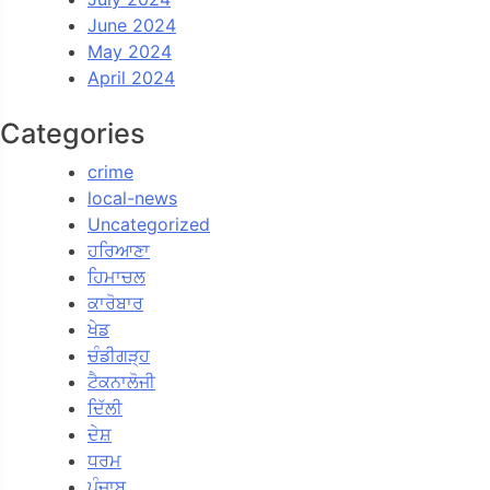
June 2024
May 2024
April 2024
Categories
crime
local-news
Uncategorized
ਹਰਿਆਣਾ
ਹਿਮਾਚਲ
ਕਾਰੋਬਾਰ
ਖੇਡ
ਚੰਡੀਗੜ੍ਹ
ਟੈਕਨਾਲੋਜੀ
ਦਿੱਲੀ
ਦੇਸ਼
ਧਰਮ
ਪੰਜਾਬ