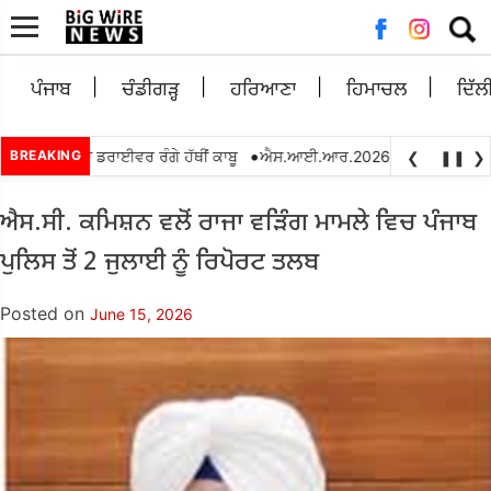
Searc
for:
ਪੰਜਾਬ
ਚੰਡੀਗੜ੍ਹ
ਹਰਿਆਣਾ
ਹਿਮਾਚਲ
ਦਿੱਲ
•
ਰਿਸ਼ਵਤ ਲੈਂਦਾ ਡਰਾਈਵਰ ਰੰਗੇ ਹੱਥੀਂ ਕਾਬੂ
BREAKING
ਐਸ.ਆਈ.ਆਰ.2026 ਦੌਰਾਨ ਬੀ.ਐਲ.ਓਜ. ਵਲੋ
❮
❚❚
❯
ਐਸ.ਸੀ. ਕਮਿਸ਼ਨ ਵਲੋਂ ਰਾਜਾ ਵੜਿੰਗ ਮਾਮਲੇ ਵਿਚ ਪੰਜਾਬ
ਪੁਲਿਸ ਤੋਂ 2 ਜੁਲਾਈ ਨੂੰ ਰਿਪੋਰਟ ਤਲਬ
Posted on
June 15, 2026