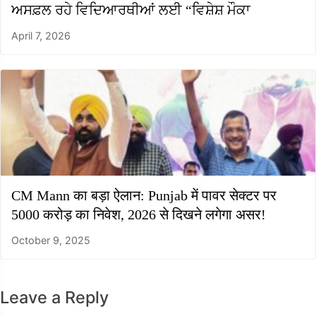
ਅਸਫ਼ਲ ਰਹੇ ਵਿਦਿਆਰਥੀਆਂ ਲਈ “ਵਿਸ਼ੇਸ਼ ਮੌਕਾ
April 7, 2026
CM Mann का बड़ा ऐलान: Punjab में पावर सेक्टर पर
5000 करोड़ का निवेश, 2026 से दिखने लगेगा असर!
October 9, 2025
Leave a Reply