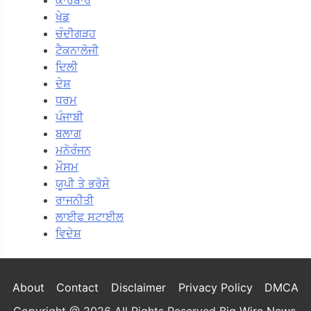
ਖੇਡ
ਚੰਦੀਗੜਹ
ਟੈਕਨਾਲੋਜੀ
ਦਿਲੀ
ਦੇਸ਼
ਧਰਮ
ਪੰਜਾਬੀ
ਬਲਾਗ
ਮਨੋਰੰਜਨ
ਮੌਸਮ
ਯੂਪੀ ਤੇ ਭਰੋਸੇ
ਰਾਜਨੀਤੀ
ਲਾਈਫ ਸਟਾਈਲ
ਵਿਦੇਸ਼
About
Contact
Disclaimer
Privacy Policy
DMCA
Copyright @ 2026 All Rights Reserved
Big Wire News
.