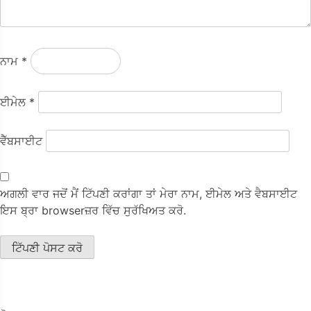
ਨਾਮ
*
ਈਮੇਲ
*
ਵੈੱਬਸਾਈਟ
ਅਗਲੀ ਵਾਰ ਜਦੋਂ ਮੈਂ ਟਿੱਪਣੀ ਕਰਾਂਗਾ ਤਾਂ ਮੇਰਾ ਨਾਮ, ਈਮੇਲ ਅਤੇ ਵੈਬਸਾਈਟ
ਇਸ ਬ੍ਰਾ browserਜ਼ਰ ਵਿੱਚ ਸੁਰੱਖਿਅਤ ਕਰੋ.