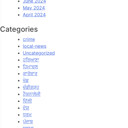
June 2024
May 2024
April 2024
Categories
crime
local-news
Uncategorized
ਹਰਿਆਣਾ
ਹਿਮਾਚਲ
ਕਾਰੋਬਾਰ
ਖੇਡ
ਚੰਡੀਗੜ੍ਹ
ਟੈਕਨਾਲੋਜੀ
ਦਿੱਲੀ
ਦੇਸ਼
ਧਰਮ
ਪੰਜਾਬ