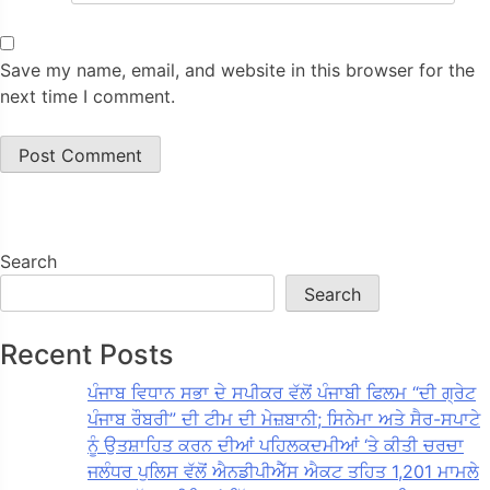
Save my name, email, and website in this browser for the
next time I comment.
Search
Search
Recent Posts
ਪੰਜਾਬ ਵਿਧਾਨ ਸਭਾ ਦੇ ਸਪੀਕਰ ਵੱਲੋਂ ਪੰਜਾਬੀ ਫਿਲਮ “ਦੀ ਗ੍ਰੇਟ
ਪੰਜਾਬ ਰੌਬਰੀ” ਦੀ ਟੀਮ ਦੀ ਮੇਜ਼ਬਾਨੀ; ਸਿਨੇਮਾ ਅਤੇ ਸੈਰ-ਸਪਾਟੇ
ਨੂੰ ਉਤਸ਼ਾਹਿਤ ਕਰਨ ਦੀਆਂ ਪਹਿਲਕਦਮੀਆਂ ‘ਤੇ ਕੀਤੀ ਚਰਚਾ
ਜਲੰਧਰ ਪੁਲਿਸ ਵੱਲੋਂ ਐਨਡੀਪੀਐੱਸ ਐਕਟ ਤਹਿਤ 1,201 ਮਾਮਲੇ