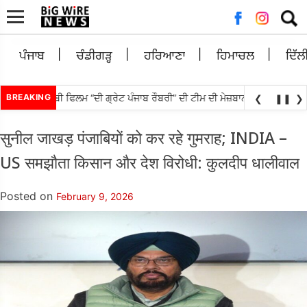
Searc
for:
ਪੰਜਾਬ
ਚੰਡੀਗੜ੍ਹ
ਹਰਿਆਣਾ
ਹਿਮਾਚਲ
ਦਿੱਲ
ਰ ਵੱਲੋਂ ਪੰਜਾਬੀ ਫਿਲਮ “ਦੀ ਗ੍ਰੇਟ ਪੰਜਾਬ ਰੌਬਰੀ” ਦੀ ਟੀਮ ਦੀ ਮੇਜ਼ਬਾਨੀ; ਸਿਨੇਮਾ ਅਤੇ ਸ
BREAKING
❮
❚❚
❯
सुनील जाखड़ पंजाबियों को कर रहे गुमराह; INDIA –
US समझौता किसान और देश विरोधी: कुलदीप धालीवाल
Posted on
February 9, 2026