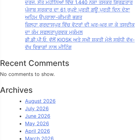
ਦਰਜ, ਸੱਤ ਮਹੀਨਿਆਂ ਵਿੱਚ 1,440 ਨਸ਼ਾ ਤਸਕਰ ਗ੍ਰਿਫ਼ਤਾਰ
ਪੰਜਾਬ ਸਰਕਾਰ ਦਾ 61 ਰੁਪਏ ਪ੍ਰਤੀ ਗਊ ਪ੍ਰਤੀ ਦਿਨ ਦੇਣਾ
ਅਹਿਮ ਉਪਰਾਲਾ-ਕੀਮਤੀ ਭਗਤ
ਜ਼ਿਲ੍ਹਾ ਗੁਰਦਾਸਪੁਰ ਵਿੱਚ ਵੋਟਰਾਂ ਦੀ ਘਰ-ਘਰ ਜਾ ਕੇ ਤਸਦੀਕ
ਦਾ ਕੰਮ ਸਫਲਤਾਪੂਰਵਕ ਮੁਕੰਮਲ
ਡੀ.ਡੀ.ਪੀ.ਓ. ਵੱਲੋਂ KIOSK ਅਤੇ ਸਖੀ ਸ਼ਕਤੀ ਮੇਲੇ ਸਬੰਧੀ ਵੱਖ-
ਵੱਖ ਵਿਭਾਗਾਂ ਨਾਲ ਮੀਟਿੰਗ
Recent Comments
No comments to show.
Archives
August 2026
July 2026
June 2026
May 2026
April 2026
March 2026