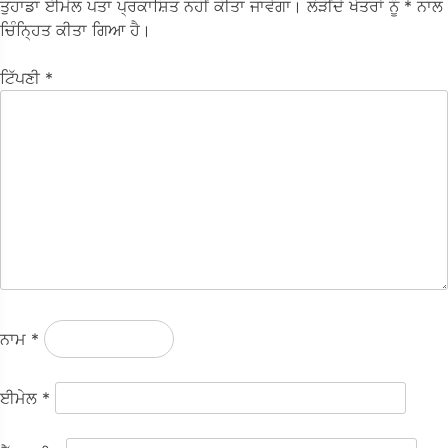
ਤੁਹਾਡਾ ਈਮੇਲ ਪਤਾ ਪ੍ਰਕਾਸ਼ਿਤ ਨਹੀਂ ਕੀਤਾ ਜਾਵੇਗਾ।
ਲੋੜੀਂਦੇ ਖੇਤਰਾਂ ਨੂੰ
* ਨਾਲ
ਚਿੰਨ੍ਹਿਤ ਕੀਤਾ ਗਿਆ ਹੈ।
ਟਿੱਪਣੀ
*
ਨਾਮ
*
ਈਮੇਲ
*