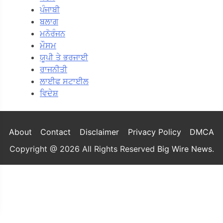
ਪੰਜਾਬੀ
ਬਲਾਗ
ਮਨੋਰੰਜਨ
ਮੌਸਮ
ਯੂਪੀ ਤੇ ਭਰਜਾਈ
ਰਾਜਨੀਤੀ
ਲਾਈਫ ਸਟਾਈਲ
ਵਿਦੇਸ਼
About
Contact
Disclaimer
Privacy Policy
DMCA
Copyright @ 2026 All Rights Reserved
Big Wire News
.