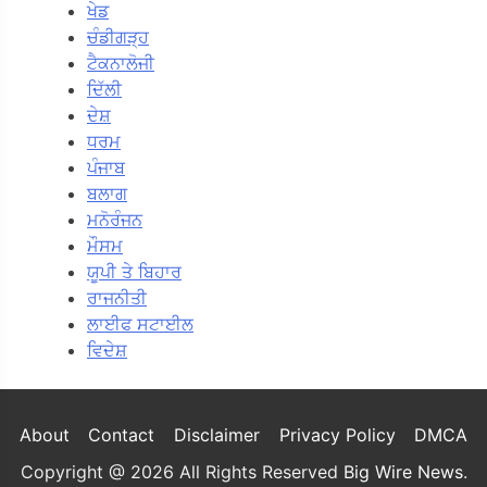
ਖੇਡ
ਚੰਡੀਗੜ੍ਹ
ਟੈਕਨਾਲੋਜੀ
ਦਿੱਲੀ
ਦੇਸ਼
ਧਰਮ
ਪੰਜਾਬ
ਬਲਾਗ
ਮਨੋਰੰਜਨ
ਮੌਸਮ
ਯੂਪੀ ਤੇ ਬਿਹਾਰ
ਰਾਜਨੀਤੀ
ਲਾਈਫ ਸਟਾਈਲ
ਵਿਦੇਸ਼
About
Contact
Disclaimer
Privacy Policy
DMCA
Copyright @ 2026 All Rights Reserved
Big Wire News
.