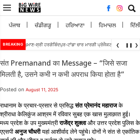
Searc
for:
ਪੰਜਾਬ
ਚੰਡੀਗੜ੍ਹ
ਹਰਿਆਣਾ
ਹਿਮਾਚਲ
ਦਿੱਲ
ਚੱਬੇਵਾਲ ਵਲੋ ਘੁਮਾਣ-ਸ੍ਰੀ ਹਰਗੋਬਿੰਦਪੁਰ-ਟਾਂਡਾ ਚਾਰ ਮਾਰਗੀ ਪ੍ਰੋਜੈਕਟ ਨੂੰ ਜਲਦ ਮੁੜ ਅਲ
BREAKING
❮
❚❚
❯
संत Premanand का Message – “जिसे सजा
मिलती है, उसने कभी न कभी अपराध किया होता है”
Posted on
August 11, 2025
राधानाम के प्रचार-प्रसार से प्रसिद्ध
संत प्रेमानंद महाराज
के
श्रीराधा केलिकुंज आश्रम में रविवार सुबह एक खास मुलाक़ात हुई।
मध्य प्रदेश के उप मुख्यमंत्री
राजेंद्र शुक्ला
और उत्तर प्रदेश पुलिस के
एएसपी
अनुज चौधरी
यहां आशीर्वाद लेने पहुंचे। दोनों ने संत से एकांतिक