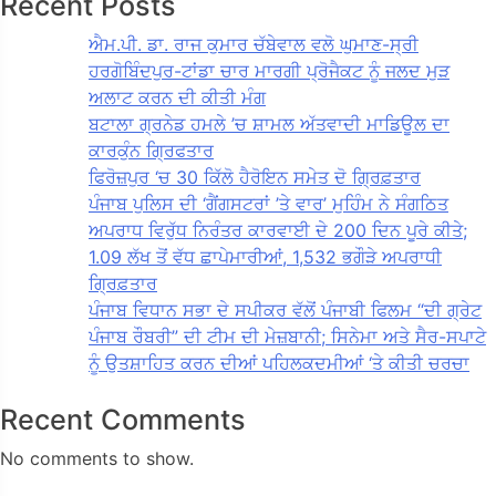
Recent Posts
ਐਮ.ਪੀ. ਡਾ. ਰਾਜ ਕੁਮਾਰ ਚੱਬੇਵਾਲ ਵਲੋ ਘੁਮਾਣ-ਸ੍ਰੀ
ਹਰਗੋਬਿੰਦਪੁਰ-ਟਾਂਡਾ ਚਾਰ ਮਾਰਗੀ ਪ੍ਰੋਜੈਕਟ ਨੂੰ ਜਲਦ ਮੁੜ
ਅਲਾਟ ਕਰਨ ਦੀ ਕੀਤੀ ਮੰਗ
ਬਟਾਲਾ ਗ੍ਰਨੇਡ ਹਮਲੇ ’ਚ ਸ਼ਾਮਲ ਅੱਤਵਾਦੀ ਮਾਡਿਊਲ ਦਾ
ਕਾਰਕੁੰਨ ਗ੍ਰਿਫਤਾਰ
ਫਿਰੋਜ਼ਪੁਰ ‘ਚ 30 ਕਿੱਲੋ ਹੈਰੋਇਨ ਸਮੇਤ ਦੋ ਗ੍ਰਿਫ਼ਤਾਰ
ਪੰਜਾਬ ਪੁਲਿਸ ਦੀ ‘ਗੈਂਗਸਟਰਾਂ ’ਤੇ ਵਾਰ’ ਮੁਹਿੰਮ ਨੇ ਸੰਗਠਿਤ
ਅਪਰਾਧ ਵਿਰੁੱਧ ਨਿਰੰਤਰ ਕਾਰਵਾਈ ਦੇ 200 ਦਿਨ ਪੂਰੇ ਕੀਤੇ;
1.09 ਲੱਖ ਤੋਂ ਵੱਧ ਛਾਪੇਮਾਰੀਆਂ, 1,532 ਭਗੌੜੇ ਅਪਰਾਧੀ
ਗ੍ਰਿਫ਼ਤਾਰ
ਪੰਜਾਬ ਵਿਧਾਨ ਸਭਾ ਦੇ ਸਪੀਕਰ ਵੱਲੋਂ ਪੰਜਾਬੀ ਫਿਲਮ “ਦੀ ਗ੍ਰੇਟ
ਪੰਜਾਬ ਰੌਬਰੀ” ਦੀ ਟੀਮ ਦੀ ਮੇਜ਼ਬਾਨੀ; ਸਿਨੇਮਾ ਅਤੇ ਸੈਰ-ਸਪਾਟੇ
ਨੂੰ ਉਤਸ਼ਾਹਿਤ ਕਰਨ ਦੀਆਂ ਪਹਿਲਕਦਮੀਆਂ ‘ਤੇ ਕੀਤੀ ਚਰਚਾ
Recent Comments
No comments to show.