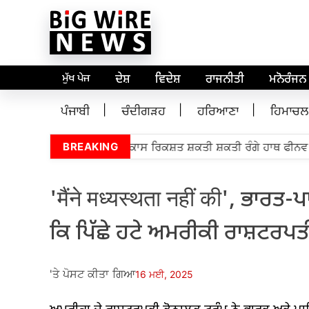
ਮੁੱਖ ਪੇਜ
ਦੇਸ਼
ਵਿਦੇਸ਼
ਰਾਜਨੀਤੀ
ਮਨੋਰੰਜਨ
ਪੰਜਾਬੀ
ਚੰਦੀਗੜਹ
ਹਰਿਆਣਾ
ਹਿਮਾਚਲ
ੀ ਬੋਬ ਬੂਰੀਅਨ 5,000 ਵਿਕਾਸ ਰਿਕਸ਼ਤ ਸ਼ਕਤੀ ਸ਼ਕਤੀ ਰੰਗੇ ਹਾਥ ਫੀਨਵ ਮਾ
BREAKING
'मैंने मध्यस्थता नहीं की', ਭਾਰਤ
ਕਿ ਪਿੱਛੇ ਹਟੇ ਅਮਰੀਕੀ ਰਾਸ਼ਟਰਪਤ
'ਤੇ ਪੋਸਟ ਕੀਤਾ ਗਿਆ
16 ਮਈ, 2025