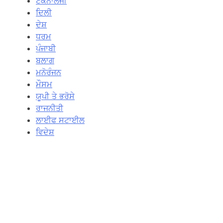
ਟੈਕਨਾਲੋਜੀ
ਦਿਲੀ
ਦੇਸ਼
ਧਰਮ
ਪੰਜਾਬੀ
ਬਲਾਗ
ਮਨੋਰੰਜਨ
ਮੌਸਮ
ਯੂਪੀ ਤੇ ਭਰੋਸੇ
ਰਾਜਨੀਤੀ
ਲਾਈਫ ਸਟਾਈਲ
ਵਿਦੇਸ਼