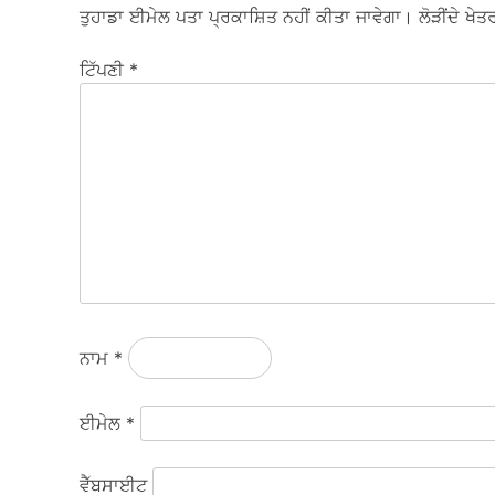
ਤੁਹਾਡਾ ਈਮੇਲ ਪਤਾ ਪ੍ਰਕਾਸ਼ਿਤ ਨਹੀਂ ਕੀਤਾ ਜਾਵੇਗਾ।
ਲੋੜੀਂਦੇ ਖੇਤਰ
ਟਿੱਪਣੀ
*
ਨਾਮ
*
ਈਮੇਲ
*
ਵੈੱਬਸਾਈਟ