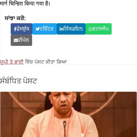
मार्ग चिन्हित किया गया है।
ਸਾਂਝਾ ਕਰੋ:
ਫੇਸਬੁੱਕ
ਟਵਿੱਟਰ
ਲਿੰਕਡਇਨ
ਵਟਸਐਪ
ਈਮੇਲ
ਯੂਪੀ ਤੇ ਭਾਈ
ਵਿੱਚ ਪੋਸਟ ਕੀਤਾ ਗਿਆ
ਸੰਬੰਧਿਤ ਪੋਸਟ