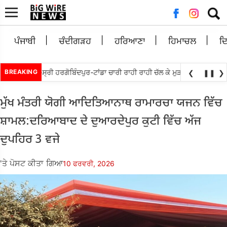
ਲਈ
ਖੋਜ:
ਪੰਜਾਬੀ
ਚੰਦੀਗੜਹ
ਹਰਿਆਣਾ
ਹਿਮਾਚਲ
ਦ
 ਵਲੋਘੁਮਾਣ-ਸ੍ਰੀ ਹਰਗੋਬਿੰਦਪੁਰ-ਟਾਂਡਾ ਚਾਰੀ ਰਾਹੀ ਰਾਹੀ ਚੱਲ ਕੇ ਮੁੜ ਅਲਾਟ ਕਰਨ ਦੀ ਮੰਗ
BREAKING
❮
❚❚
❯
ਮੁੱਖ ਮੰਤਰੀ ਯੋਗੀ ਆਦਿਤਿਆਨਾਥ ਰਾਮਾਰਚਾ ਯਜਨ ਵਿੱਚ
ਸ਼ਾਮਲ:ਦਰਿਆਬਾਦ ਦੇ ਦੁਆਰਦੇਪੁਰ ਕੁਟੀ ਵਿੱਚ ਅੱਜ
ਦੁਪਹਿਰ 3 ਵਜੇ
'ਤੇ ਪੋਸਟ ਕੀਤਾ ਗਿਆ
10 ਫਰਵਰੀ, 2026