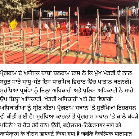
ਪ੍ਰੋਗਰਾਮ ਦੇ ਅਯੋਜਕ ਬਾਬਾ ਬਲਰਾਮ ਦਾਸ ਨੇ ਕਿ ਮੁੱਖ ਮੰਤਰੀ ਦੇ ਨਾਲ
ਬਹੁਤ ਸਾਰੇ ਸਾਧੂ-ਸੰਤ ਇਸ ਧਾਰਮਿਕ ਵਿਚਾਰ ਵਿੱਚ ਪਾਤਾਲ ਕਰਨਗੇ।
ਸੁਰੱਖਿਆ ਪ੍ਰਬੰਧਾਂ ਨੂੰ ਜ਼ਿਲ੍ਹਾ ਅਧਿਕਾਰੀ ਅਤੇ ਪੁਲਿਸ ਅਧਿਕਾਰੀ ਨੇ ਸਾਰੇ
ਉਪ ਜ਼ਿਲ੍ਹਾ ਅਧਿਕਾਰੀ, ਖੇਤਰੀ ਅਧਿਕਾਰੀ ਅਤੇ ਹੋਰ ਵਿਭਾਗੀ
ਅਧਿਕਾਰੀਆਂ ਨੂੰ ਬ੍ਰੀਫ ਕੀਤਾ। ਪ੍ਰੋਗਰਾਮ ਸਥਾਨ 'ਤੇ ਸੁਰੱਖਿਆ ਰਿਹਰਸਲ
ਵੀ ਕੀਤੀ ਗਈ ਹੈ। ਸੁਰੱਖਿਆ ਕਾਰਨਾਂ ਤੋਂ ਪ੍ਰੋਗਰਾਮ ਸਥਾਨ 'ਤੇ ਕਾਲੇ ਕੱਪੜੇ
ਪਹਿਨੇ ਪਰ ਰੋਕ ਰਹੇ ਹਨ। ਉਹੀਂ, बदोसराय-टिकैतनगर मार्ग को
कार्यक्रम के दौरान डायवर्ट किया गया है जबकि वैकल्पिक यातायात