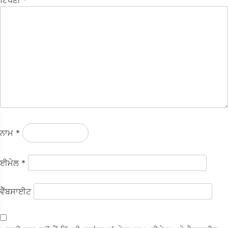
ਟਿੱਪਣੀ
*
ਨਾਮ
*
ਈਮੇਲ
*
ਵੈੱਬਸਾਈਟ