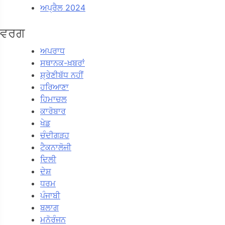
ਅਪ੍ਰੈਲ 2024
ਵਰਗ
ਅਪਰਾਧ
ਸਥਾਨਕ-ਖ਼ਬਰਾਂ
ਸ਼੍ਰੇਣੀਬੱਧ ਨਹੀਂ
ਹਰਿਆਣਾ
ਹਿਮਾਚਲ
ਕਾਰੋਬਾਰ
ਖੇਡ
ਚੰਦੀਗੜਹ
ਟੈਕਨਾਲੋਜੀ
ਦਿਲੀ
ਦੇਸ਼
ਧਰਮ
ਪੰਜਾਬੀ
ਬਲਾਗ
ਮਨੋਰੰਜਨ