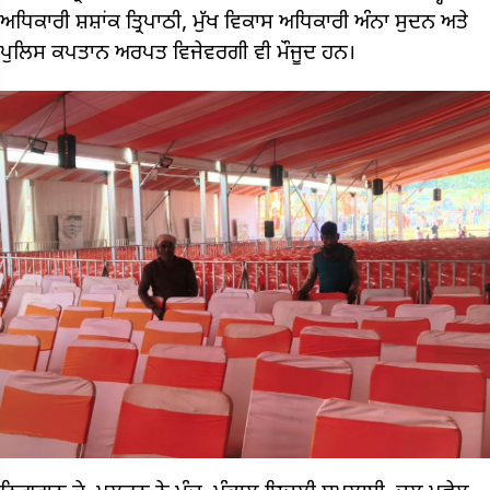
ਅਧਿਕਾਰੀ ਸ਼ਸ਼ਾਂਕ ਤ੍ਰਿਪਾਠੀ, ਮੁੱਖ ਵਿਕਾਸ ਅਧਿਕਾਰੀ ਅੰਨਾ ਸੁਦਨ ਅਤੇ
ਪੁਲਿਸ ਕਪਤਾਨ ਅਰਪਤ ਵਿਜੇਵਰਗੀ ਵੀ ਮੌਜੂਦ ਹਨ।