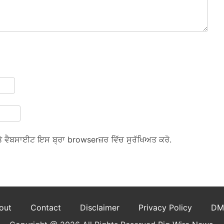
ਅਤੇ ਵੈਬਸਾਈਟ ਇਸ ਬ੍ਰਾ browserਜ਼ਰ ਵਿੱਚ ਸੁਰੱਖਿਅਤ ਕਰੋ.
out
Contact
Disclaimer
Privacy Policy
DM