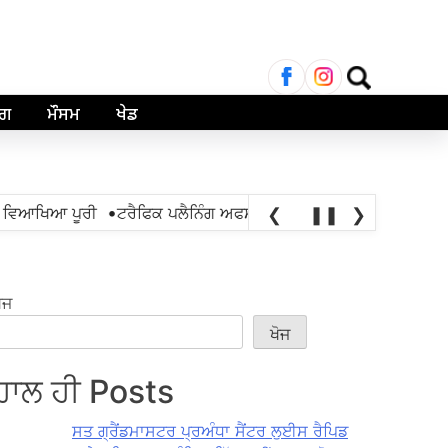
ਲਈ
ਖੋਜ:
ਾਗ
ਮੌਸਮ
ਖੇਡ
•
ਵਿਆਖਿਆ ਪੂਰੀ
ਟਰੈਫਿਕ ਪਲੈਨਿੰਗ ਅਫਸਰ 42 ਬਿਪਾਸ ਨੰਬਰ ਵਾਲੇ, ਟ੍ਰਿਫਿ
❮
❚❚
❯
ੋਜ
ਖੋਜ
ਹਾਲ ਹੀ Posts
ਸਤ ਗ੍ਰੈਂਡਮਾਸਟਰ ਪ੍ਰਅੰਧਾ ਸੈਂਟਰ ਲੁਈਸ ਰੈਪਿਡ