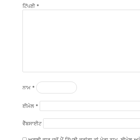
ਟਿੱਪਣੀ
*
ਨਾਮ
*
ਈਮੇਲ
*
ਵੈੱਬਸਾਈਟ
ਅਗਲੀ ਵਾਰ ਜਦੋਂ ਮੈਂ ਟਿੱਪਣੀ ਕਰਾਂਗਾ ਤਾਂ ਮੇਰਾ ਨਾਮ, ਈਮੇਲ 