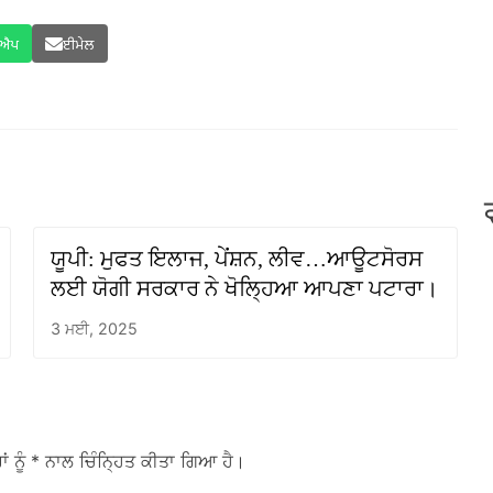
ਸਐਪ
ਈਮੇਲ
ਯੂਪੀ: ਮੁਫਤ ਇਲਾਜ, ਪੇਂਸ਼ਨ, ਲੀਵ…ਆਊਟਸੋਰਸ
ਲਈ ਯੋਗੀ ਸਰਕਾਰ ਨੇ ਖੋਲ੍ਹਿਆ ਆਪਣਾ ਪਟਾਰਾ।
3 ਮਈ, 2025
ਾਂ ਨੂੰ
* ਨਾਲ ਚਿੰਨ੍ਹਿਤ ਕੀਤਾ ਗਿਆ ਹੈ।