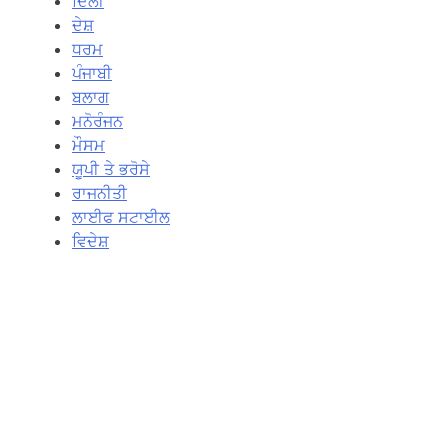
ਦਿਲੀ
ਦੇਸ਼
ਧਰਮ
ਪੰਜਾਬੀ
ਬਲਾਗ
ਮਨੋਰੰਜਨ
ਮੌਸਮ
ਯੂਪੀ ਤੇ ਭਰੋਸੇ
ਰਾਜਨੀਤੀ
ਲਾਈਫ ਸਟਾਈਲ
ਵਿਦੇਸ਼