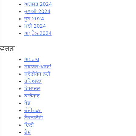
ਅਗਸਤ 2024
ਜੁਲਾਈ 2024
ਜੂਨ 2024
ਮਈ 2024
ਅਪ੍ਰੈਲ 2024
ਵਰਗ
ਅਪਰਾਧ
ਸਥਾਨਕ-ਖ਼ਬਰਾਂ
ਸ਼੍ਰੇਣੀਬੱਧ ਨਹੀਂ
ਹਰਿਆਣਾ
ਹਿਮਾਚਲ
ਕਾਰੋਬਾਰ
ਖੇਡ
ਚੰਦੀਗੜਹ
ਟੈਕਨਾਲੋਜੀ
ਦਿਲੀ
ਦੇਸ਼