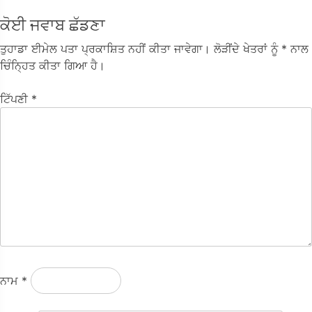
ਕੋਈ ਜਵਾਬ ਛੱਡਣਾ
ਤੁਹਾਡਾ ਈਮੇਲ ਪਤਾ ਪ੍ਰਕਾਸ਼ਿਤ ਨਹੀਂ ਕੀਤਾ ਜਾਵੇਗਾ।
ਲੋੜੀਂਦੇ ਖੇਤਰਾਂ ਨੂੰ
* ਨਾਲ
ਚਿੰਨ੍ਹਿਤ ਕੀਤਾ ਗਿਆ ਹੈ।
ਟਿੱਪਣੀ
*
ਨਾਮ
*