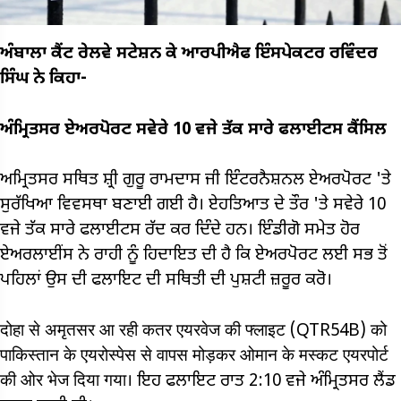
ਅੰਬਾਲਾ ਕੈਂਟ ਰੇਲਵੇ ਸਟੇਸ਼ਨ ਕੇ ਆਰਪੀਐਫ ਇੰਸਪੇਕਟਰ ਰਵਿੰਦਰ
ਸਿੰਘ ਨੇ ਕਿਹਾ-
ਅੰਮ੍ਰਿਤਸਰ ਏਅਰਪੋਰਟ ਸਵੇਰੇ 10 ਵਜੇ ਤੱਕ ਸਾਰੇ ਫਲਾਈਟਸ ਕੈਂਸਿਲ
ਅਮ੍ਰਿਤਸਰ ਸਥਿਤ ਸ਼੍ਰੀ ਗੁਰੂ ਰਾਮਦਾਸ ਜੀ ਇੰਟਰਨੈਸ਼ਨਲ ਏਅਰਪੋਰਟ 'ਤੇ
ਸੁਰੱਖਿਆ ਵਿਵਸਥਾ ਬਣਾਈ ਗਈ ਹੈ। ਏਹਤਿਆਤ ਦੇ ਤੌਰ 'ਤੇ ਸਵੇਰੇ 10
ਵਜੇ ਤੱਕ ਸਾਰੇ ਫਲਾਈਟਸ ਰੱਦ ਕਰ ਦਿੰਦੇ ਹਨ। ਇੰਡੀਗੋ ਸਮੇਤ ਹੋਰ
ਏਅਰਲਾਈਂਸ ਨੇ ਰਾਹੀ ਨੂੰ ਹਿਦਾਇਤ ਦੀ ਹੈ ਕਿ ਏਅਰਪੋਰਟ ਲਈ ਸਭ ਤੋਂ
ਪਹਿਲਾਂ ਉਸ ਦੀ ਫਲਾਇਟ ਦੀ ਸਥਿਤੀ ਦੀ ਪੁਸ਼ਟੀ ਜ਼ਰੂਰ ਕਰੋ।
दोहा से अमृतसर आ रही कतर एयरवेज की फ्लाइट (QTR54B) को
पाकिस्तान के एयरोस्पेस से वापस मोड़कर ओमान के मस्कट एयरपोर्ट
की ओर भेज दिया गया। ਇਹ ਫਲਾਇਟ ਰਾਤ 2:10 ਵਜੇ ਅੰਮ੍ਰਿਤਸਰ ਲੈਂਡ