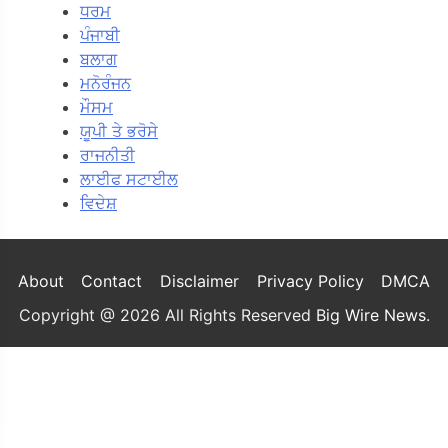
ਧਰਮ
ਪੰਜਾਬੀ
ਬਲਾਗ
ਮਨੋਰੰਜਨ
ਮੌਸਮ
ਯੂਪੀ ਤੇ ਭਰੋਸੇ
ਰਾਜਨੀਤੀ
ਲਾਈਫ ਸਟਾਈਲ
ਵਿਦੇਸ਼
About
Contact
Disclaimer
Privacy Policy
DMCA
Copyright @ 2026 All Rights Reserved
Big Wire News
.