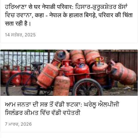
ਹਰਿਆਣਾ से घर नेपाळी परिवार: ਹਿਸਾਰ-ਕੁਰੂਕਸ਼ੇਤਰ ਬੱਸਾਂ
ਵਿਚ ਰਵਾਨਾ, कहा - नेपाल के हालात बिगड़े, परिवार की चिंता
सता रही है।
14 ਸਤੰਬਰ, 2025
ਆਮ ਜਨਤਾ ਦੀ ਸਭ ਤੋਂ ਵੱਡੀ ਝਟਕਾ: ਘਰੇਲੂ ਐਲਪੀਜੀ
ਸਿਲੰਡਰ ਕੀਮਤ ਵਿੱਚ ਵੱਡੀ ਵਧੋਤਰੀ
7 ਮਾਰਚ, 2026