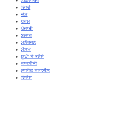
ਟੈਕਨਾਲੋਜੀ
ਦਿਲੀ
ਦੇਸ਼
ਧਰਮ
ਪੰਜਾਬੀ
ਬਲਾਗ
ਮਨੋਰੰਜਨ
ਮੌਸਮ
ਯੂਪੀ ਤੇ ਭਰੋਸੇ
ਰਾਜਨੀਤੀ
ਲਾਈਫ ਸਟਾਈਲ
ਵਿਦੇਸ਼