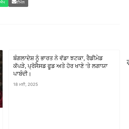
ਸਐਪ
ਈਮੇਲ
ਬੰਗਲਾਦੇਸ਼ ਨੂੰ ਭਾਰਤ ਨੇ ਵੱਡਾ ਝਟਕਾ, ਰੈਡੀਮੇਡ
ਕੱਪੜੇ, ਪ੍ਰੋਸੈਸਡ ਫੂਡ ਅਤੇ ਹੋਰ ਖਾਣੇ 'ਤੇ ਲਗਾਯਾ
ਪਾਬੰਦੀ।
18 ਮਈ, 2025