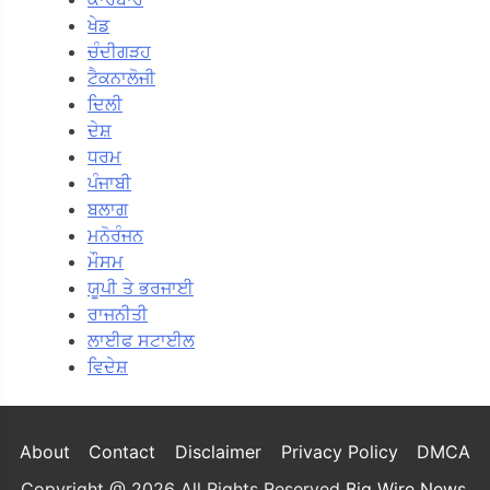
ਖੇਡ
ਚੰਦੀਗੜਹ
ਟੈਕਨਾਲੋਜੀ
ਦਿਲੀ
ਦੇਸ਼
ਧਰਮ
ਪੰਜਾਬੀ
ਬਲਾਗ
ਮਨੋਰੰਜਨ
ਮੌਸਮ
ਯੂਪੀ ਤੇ ਭਰਜਾਈ
ਰਾਜਨੀਤੀ
ਲਾਈਫ ਸਟਾਈਲ
ਵਿਦੇਸ਼
About
Contact
Disclaimer
Privacy Policy
DMCA
Copyright @ 2026 All Rights Reserved
Big Wire News
.