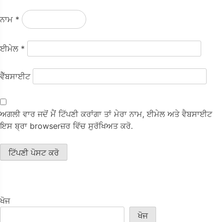
ਨਾਮ
*
ਈਮੇਲ
*
ਵੈੱਬਸਾਈਟ
ਅਗਲੀ ਵਾਰ ਜਦੋਂ ਮੈਂ ਟਿੱਪਣੀ ਕਰਾਂਗਾ ਤਾਂ ਮੇਰਾ ਨਾਮ, ਈਮੇਲ ਅਤੇ ਵੈਬਸਾਈਟ
ਇਸ ਬ੍ਰਾ browserਜ਼ਰ ਵਿੱਚ ਸੁਰੱਖਿਅਤ ਕਰੋ.
ਖੋਜ
ਖੋਜ