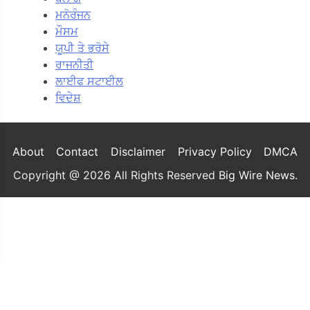
ਮਨੋਰੰਜਨ
ਮੌਸਮ
ਯੂਪੀ ਤੇ ਭਰੋਸੇ
ਰਾਜਨੀਤੀ
ਲਾਈਫ ਸਟਾਈਲ
ਵਿਦੇਸ਼
About
Contact
Disclaimer
Privacy Policy
DMCA
Copyright @ 2026 All Rights Reserved
Big Wire News
.