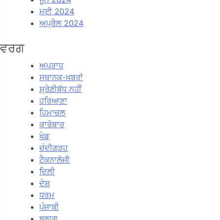
ਮਈ 2024
ਅਪ੍ਰੈਲ 2024
ਵਰਗ
ਅਪਰਾਧ
ਸਥਾਨਕ-ਖ਼ਬਰਾਂ
ਸ਼੍ਰੇਣੀਬੱਧ ਨਹੀਂ
ਹਰਿਆਣਾ
ਹਿਮਾਚਲ
ਕਾਰੋਬਾਰ
ਖੇਡ
ਚੰਦੀਗੜਹ
ਟੈਕਨਾਲੋਜੀ
ਦਿਲੀ
ਦੇਸ਼
ਧਰਮ
ਪੰਜਾਬੀ
ਬਲਾਗ