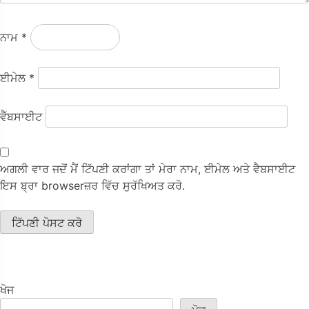
ਨਾਮ
*
ਈਮੇਲ
*
ਵੈੱਬਸਾਈਟ
ਅਗਲੀ ਵਾਰ ਜਦੋਂ ਮੈਂ ਟਿੱਪਣੀ ਕਰਾਂਗਾ ਤਾਂ ਮੇਰਾ ਨਾਮ, ਈਮੇਲ ਅਤੇ ਵੈਬਸਾਈਟ
ਇਸ ਬ੍ਰਾ browserਜ਼ਰ ਵਿੱਚ ਸੁਰੱਖਿਅਤ ਕਰੋ.
ਖੋਜ