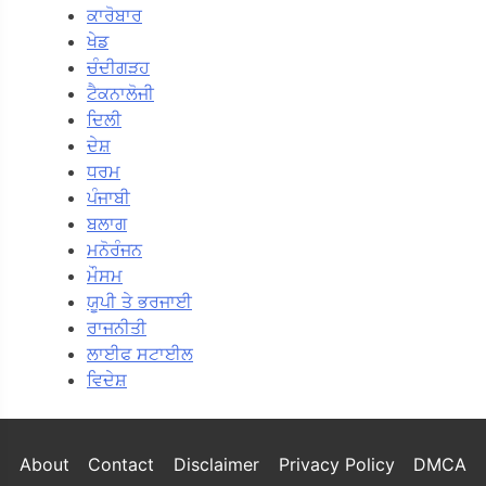
ਕਾਰੋਬਾਰ
ਖੇਡ
ਚੰਦੀਗੜਹ
ਟੈਕਨਾਲੋਜੀ
ਦਿਲੀ
ਦੇਸ਼
ਧਰਮ
ਪੰਜਾਬੀ
ਬਲਾਗ
ਮਨੋਰੰਜਨ
ਮੌਸਮ
ਯੂਪੀ ਤੇ ਭਰਜਾਈ
ਰਾਜਨੀਤੀ
ਲਾਈਫ ਸਟਾਈਲ
ਵਿਦੇਸ਼
About
Contact
Disclaimer
Privacy Policy
DMCA