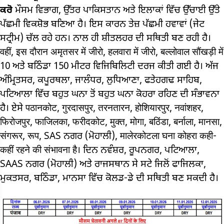
ਕਰੋ
ਮੌਸਮ ਵਿਭਾਗ, ਉੱਤਰ ਪਾਕਿਸਤਾਨ ਅਤੇ ਇਲਾਕਾਂ ਵਿੱਚ ਉੱਚਾਈ ਉੱਤੇ
ਪੱਛਮੀ ਵਿਕਸ਼ੋਭ ਬਣਿਆ ਹੈ। ਇਸ ਕਾਰਨ ਤੇਜ਼ ਪੱਛਮੀ ਹਵਾਵਾਂ (ਜੇਟ
ਸਟ੍ਰੀਮ) ਚੱਲ ਰਹੇ ਹਨ। ਨਾਲ ਹੀ ਸ਼ੀਤਲਹਰ ਦੀ ਸਥਿਤੀ ਬਣ ਰਹੀ ਹੈ।
वहीं, इस दौरान अमृतसर में जीरो, हलवारा में जीरो, बल्लोवाल सौंखड़ी में
10 ਅਤੇ ਬਠਿੰਡਾ 150 ਮੀਟਰ ਵਿਜਿਬਿਲਿਟੀ ਦਰਜ ਕੀਤੀ ਗਈ ਹੈ। ਅੱਜ
ਅੰਮ੍ਰਿਤਸਰ, ਕਪੂਰਥਲਾ, ਜਾਲੰਧਰ, ਲੁਧਿਆਣਾ, ਫਤੇਹਗਢ ਸਾਹਿਬ,
ਪਟਿਆਲਾ ਵਿੱਚ ਬਹੁਤ ਘਨਾ ਤੋਂ ਬਹੁਤ ਘਨਾ ਕੋਹਰਾ ਰਹਿਣ ਦੀ ਸੰਭਾਵਨਾ
ਹੈ। ਏਸੇ पठानकोट, गुरदासपुर, तरनतारन, होशियारपुर, नवांशहर,
फिरोजपुर, फाजिलका, फरीदकोट, मुक्त, मोगा, बठिंडा, बर्नाला, मानसा,
संगरूर, रूप, SAS ਨਗਰ (ਮੋਹਾਲੀ), मालेरकोटला घना कोहरा कही-
कहीं रहने की संभावना है। ਦਿਨ ਨਵੰਸ਼ਰ, ਰੂਪਨਗਰ, ਪਟਿਆਲਾ,
SAAS ਨਗਰ (ਮੋਹਾਲੀ) ਅਤੇ ਰਾਜਸਥਾਨ ਸੇ ਸਟੇ ਜਿਲੋਂ ਫਾਜਿਲਕਾ,
ਮੁਕਤਸਰ, ਬਠਿੰਡਾ, ਮਾਨਸਾ ਵਿੱਚ ਕੋਲਡ-ਡੇ ਦੀ ਸਥਿਤੀ ਬਣ ਸਕਦੀ ਹੈ।