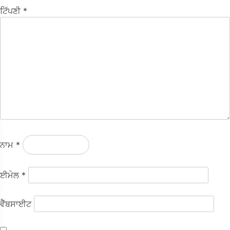
ਟਿੱਪਣੀ
*
ਨਾਮ
*
ਈਮੇਲ
*
ਵੈੱਬਸਾਈਟ