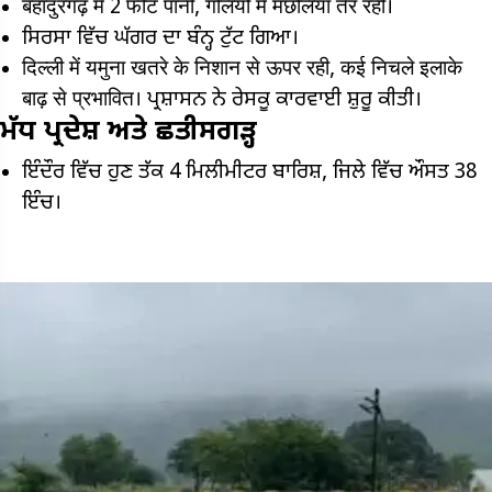
बहादुरगढ़ में 2 फीट पानी, गलियों में मछलियाँ तैर रही।
ਸਿਰਸਾ ਵਿੱਚ ਘੱਗਰ ਦਾ ਬੰਨ੍ਹ ਟੁੱਟ ਗਿਆ।
दिल्ली में यमुना खतरे के निशान से ऊपर रही, कई निचले इलाके
बाढ़ से प्रभावित। ਪ੍ਰਸ਼ਾਸਨ ਨੇ ਰੇਸਕੂ ਕਾਰਵਾਈ ਸ਼ੁਰੂ ਕੀਤੀ।
ਮੱਧ ਪ੍ਰਦੇਸ਼ ਅਤੇ ਛਤੀਸਗੜ੍ਹ
ਇੰਦੌਰ ਵਿੱਚ ਹੁਣ ਤੱਕ 4 ਮਿਲੀਮੀਟਰ ਬਾਰਿਸ਼, ਜਿਲੇ ਵਿੱਚ ਔਸਤ 38
ਇੰਚ।