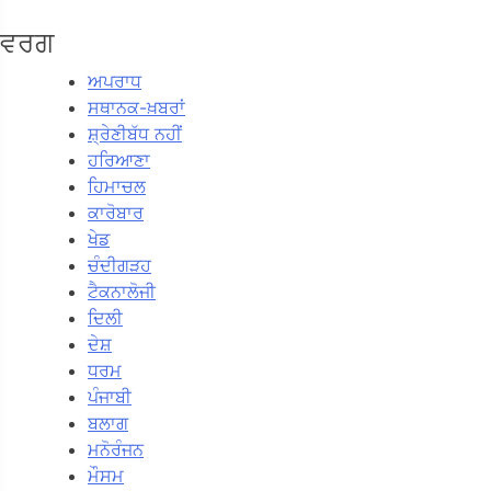
ਵਰਗ
ਅਪਰਾਧ
ਸਥਾਨਕ-ਖ਼ਬਰਾਂ
ਸ਼੍ਰੇਣੀਬੱਧ ਨਹੀਂ
ਹਰਿਆਣਾ
ਹਿਮਾਚਲ
ਕਾਰੋਬਾਰ
ਖੇਡ
ਚੰਦੀਗੜਹ
ਟੈਕਨਾਲੋਜੀ
ਦਿਲੀ
ਦੇਸ਼
ਧਰਮ
ਪੰਜਾਬੀ
ਬਲਾਗ
ਮਨੋਰੰਜਨ
ਮੌਸਮ