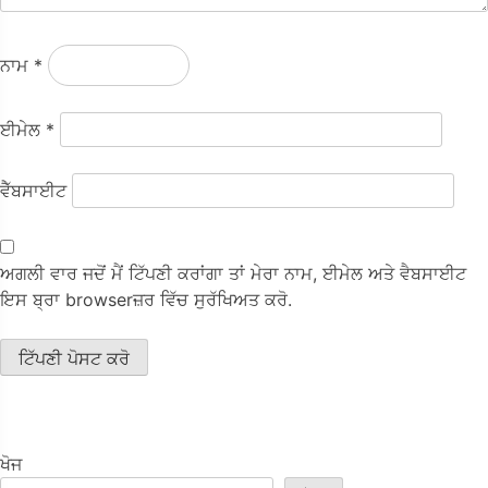
ਨਾਮ
*
ਈਮੇਲ
*
ਵੈੱਬਸਾਈਟ
ਅਗਲੀ ਵਾਰ ਜਦੋਂ ਮੈਂ ਟਿੱਪਣੀ ਕਰਾਂਗਾ ਤਾਂ ਮੇਰਾ ਨਾਮ, ਈਮੇਲ ਅਤੇ ਵੈਬਸਾਈਟ
ਇਸ ਬ੍ਰਾ browserਜ਼ਰ ਵਿੱਚ ਸੁਰੱਖਿਅਤ ਕਰੋ.
ਖੋਜ