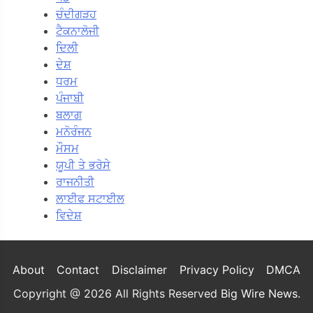
ਚੰਦੀਗੜਹ
ਟੈਕਨਾਲੋਜੀ
ਦਿਲੀ
ਦੇਸ਼
ਧਰਮ
ਪੰਜਾਬੀ
ਬਲਾਗ
ਮਨੋਰੰਜਨ
ਮੌਸਮ
ਯੂਪੀ ਤੇ ਭਰੋਸੇ
ਰਾਜਨੀਤੀ
ਲਾਈਫ ਸਟਾਈਲ
ਵਿਦੇਸ਼
About
Contact
Disclaimer
Privacy Policy
DMCA
Copyright @ 2026 All Rights Reserved
Big Wire News
.