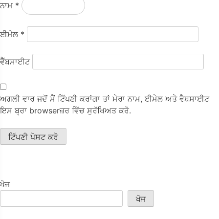
ਨਾਮ
*
ਈਮੇਲ
*
ਵੈੱਬਸਾਈਟ
ਅਗਲੀ ਵਾਰ ਜਦੋਂ ਮੈਂ ਟਿੱਪਣੀ ਕਰਾਂਗਾ ਤਾਂ ਮੇਰਾ ਨਾਮ, ਈਮੇਲ ਅਤੇ ਵੈਬਸਾਈਟ
ਇਸ ਬ੍ਰਾ browserਜ਼ਰ ਵਿੱਚ ਸੁਰੱਖਿਅਤ ਕਰੋ.
ਖੋਜ
ਖੋਜ