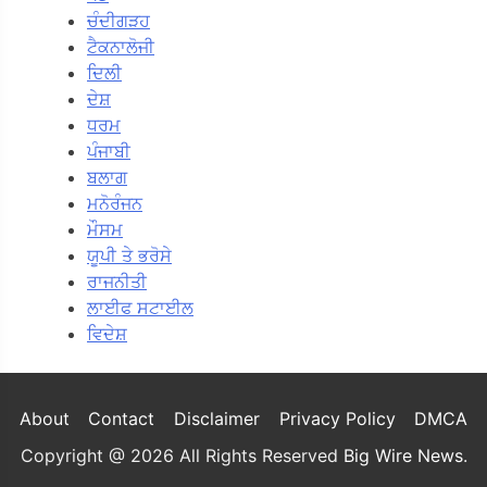
ਚੰਦੀਗੜਹ
ਟੈਕਨਾਲੋਜੀ
ਦਿਲੀ
ਦੇਸ਼
ਧਰਮ
ਪੰਜਾਬੀ
ਬਲਾਗ
ਮਨੋਰੰਜਨ
ਮੌਸਮ
ਯੂਪੀ ਤੇ ਭਰੋਸੇ
ਰਾਜਨੀਤੀ
ਲਾਈਫ ਸਟਾਈਲ
ਵਿਦੇਸ਼
About
Contact
Disclaimer
Privacy Policy
DMCA
Copyright @ 2026 All Rights Reserved
Big Wire News
.