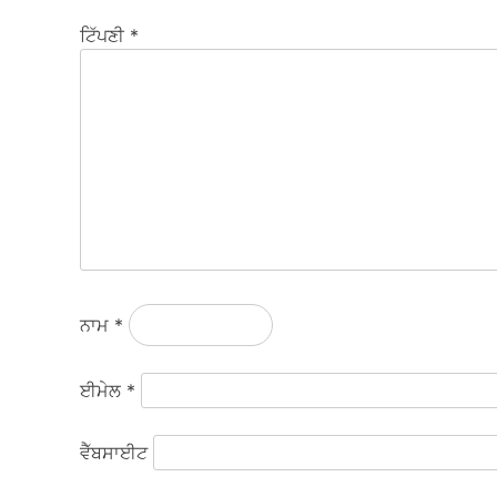
ਟਿੱਪਣੀ
*
ਨਾਮ
*
ਈਮੇਲ
*
ਵੈੱਬਸਾਈਟ