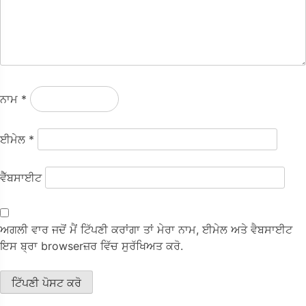
ਨਾਮ
*
ਈਮੇਲ
*
ਵੈੱਬਸਾਈਟ
ਅਗਲੀ ਵਾਰ ਜਦੋਂ ਮੈਂ ਟਿੱਪਣੀ ਕਰਾਂਗਾ ਤਾਂ ਮੇਰਾ ਨਾਮ, ਈਮੇਲ ਅਤੇ ਵੈਬਸਾਈਟ
ਇਸ ਬ੍ਰਾ browserਜ਼ਰ ਵਿੱਚ ਸੁਰੱਖਿਅਤ ਕਰੋ.