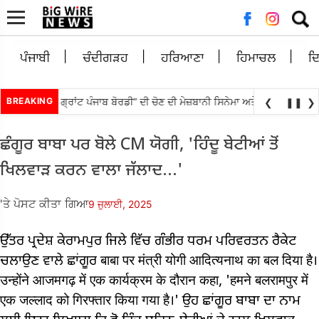
ਲਈ
ਖੋਜ:
ਪੰਜਾਬੀ
ਚੰਦੀਗੜਹ
ਹਰਿਆਣਾ
ਹਿਮਾਚਲ
ਦ
ਜਾਬੀ ਫੁੱਲ “ਦੀ ਗ੍ਰਾਂਟ ਪੰਜਾਬ ਬੋਰਡੀ” ਦੀ ਚੋਣ ਦੀ ਮੇਜ਼ਬਾਨੀ ਸਿਨੇਮਾ ਅਤੇ ਸੈਰ-ਸਪਾਟੇ ਨੂੰ
BREAKING
❮
❚❚
❯
ਛੰਗੂਰ ਬਾਬਾ ਪਰ ਬੋਲੇ ​​CM ਯੋਗੀ, 'ਹਿੰਦੂ ਬੇਟੀਆਂ ਤੋਂ
ਖਿਲਵਾੜ ਕਰਨ ਵਾਲਾ ਜੱਲਾਦ...'
'ਤੇ ਪੋਸਟ ਕੀਤਾ ਗਿਆ
9 ਜੁਲਾਈ, 2025
ਉੱਤਰ ਪ੍ਰਦੇਸ਼ ਕੇਰਾਮਪੁਰ ਜਿਲੇ ਵਿੱਚ ਗੰਭੀਰ ਧਰਮ ਪਰਿਵਰਤਨ ਰੈਕੇਟ
ਚਲਾਉਣ ਵਾਲੇ ਛਾਂਗੂਰ बाबा पर मंत्री योगी आदित्यनाथ का बल दिया है।
उन्होंने आजमगढ़ में एक कार्यक्रम के दौरान कहा, 'हमने बलरामपुर में
एक जल्लाद को गिरफ्तार किया गया है।' ਉਹ ਛਾਂਗੂਰ ਬਾਬਾ ਦਾ ਨਾਮ