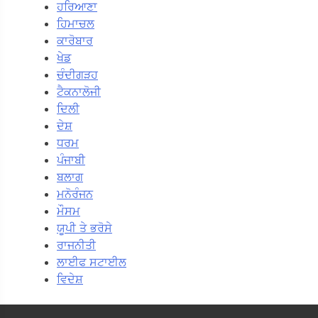
ਹਰਿਆਣਾ
ਹਿਮਾਚਲ
ਕਾਰੋਬਾਰ
ਖੇਡ
ਚੰਦੀਗੜਹ
ਟੈਕਨਾਲੋਜੀ
ਦਿਲੀ
ਦੇਸ਼
ਧਰਮ
ਪੰਜਾਬੀ
ਬਲਾਗ
ਮਨੋਰੰਜਨ
ਮੌਸਮ
ਯੂਪੀ ਤੇ ਭਰੋਸੇ
ਰਾਜਨੀਤੀ
ਲਾਈਫ ਸਟਾਈਲ
ਵਿਦੇਸ਼