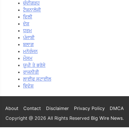
ਚੰਦੀਗੜਹ
ਟੈਕਨਾਲੋਜੀ
ਦਿਲੀ
ਦੇਸ਼
ਧਰਮ
ਪੰਜਾਬੀ
ਬਲਾਗ
ਮਨੋਰੰਜਨ
ਮੌਸਮ
ਯੂਪੀ ਤੇ ਭਰੋਸੇ
ਰਾਜਨੀਤੀ
ਲਾਈਫ ਸਟਾਈਲ
ਵਿਦੇਸ਼
About
Contact
Disclaimer
Privacy Policy
DMCA
Copyright @ 2026 All Rights Reserved
Big Wire News
.