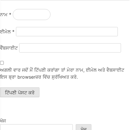
ਨਾਮ
*
ਈਮੇਲ
*
ਵੈੱਬਸਾਈਟ
ਅਗਲੀ ਵਾਰ ਜਦੋਂ ਮੈਂ ਟਿੱਪਣੀ ਕਰਾਂਗਾ ਤਾਂ ਮੇਰਾ ਨਾਮ, ਈਮੇਲ ਅਤੇ ਵੈਬਸਾਈਟ
ਇਸ ਬ੍ਰਾ browserਜ਼ਰ ਵਿੱਚ ਸੁਰੱਖਿਅਤ ਕਰੋ.
ਖੋਜ
ਖੋਜ