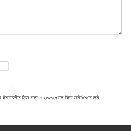
ਅਤੇ ਵੈਬਸਾਈਟ ਇਸ ਬ੍ਰਾ browserਜ਼ਰ ਵਿੱਚ ਸੁਰੱਖਿਅਤ ਕਰੋ.