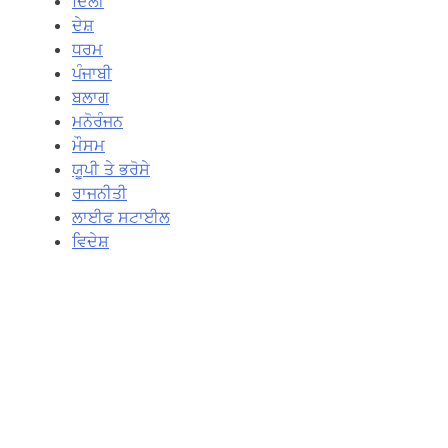
ਦਿਲੀ
ਦੇਸ਼
ਧਰਮ
ਪੰਜਾਬੀ
ਬਲਾਗ
ਮਨੋਰੰਜਨ
ਮੌਸਮ
ਯੂਪੀ ਤੇ ਭਰੋਸੇ
ਰਾਜਨੀਤੀ
ਲਾਈਫ ਸਟਾਈਲ
ਵਿਦੇਸ਼