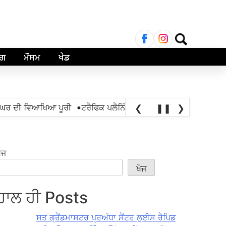
ਲਈ
ਖੋਜ:
ਾਗ
ਮੌਸਮ
ਖੇਡ
•
ਰ ਦੀ ਵਿਆਖਿਆ ਪੂਰੀ
ਟਰੈਫਿਕ ਪਲੈਨਿੰਗ ਅਫਸਰ 42 ਬਿਪਾਸ ਨੰਬਰ ਵਾਲੇ, ਟ
❮
❚❚
❯
ੋਜ
ਖੋਜ
ਹਾਲ ਹੀ Posts
ਸਤ ਗ੍ਰੈਂਡਮਾਸਟਰ ਪ੍ਰਅੰਧਾ ਸੈਂਟਰ ਲੁਈਸ ਰੈਪਿਡ